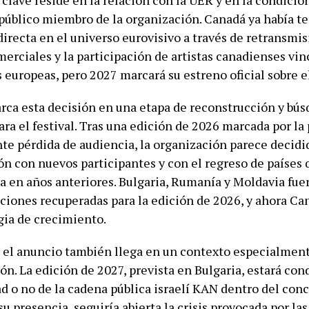
clave reside en la relación con la UER y en la condició
 público miembro de la organización. Canadá ya había t
irecta en el universo eurovisivo a través de retransmis
erciales y la participación de artistas canadienses vin
 europeas, pero 2027 marcará su estreno oficial sobre e
ca esta decisión en una etapa de reconstrucción y bús
ara el festival. Tras una edición de 2026 marcada por la
te pérdida de audiencia, la organización parece decidid
ón con nuevos participantes y con el regreso de países
a en años anteriores. Bulgaria, Rumanía y Moldavia fue
aciones recuperadas para la edición de 2026, y ahora C
gia de crecimiento.
 el anuncio también llega en un contexto especialmen
ón. La edición de 2027, prevista en Bulgaria, estará co
d o no de la cadena pública israelí KAN dentro del conc
 presencia, seguiría abierta la crisis provocada por las