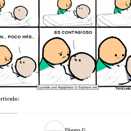
rtículo:
Diego G.