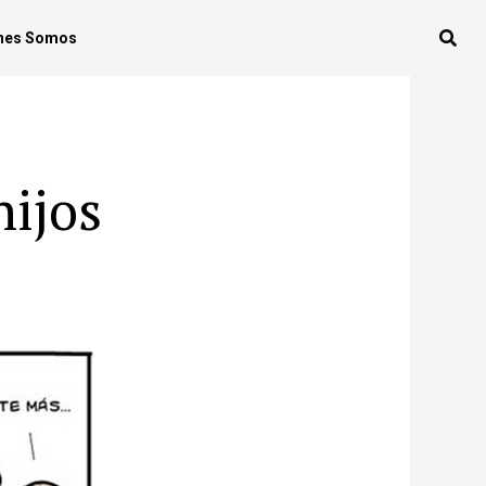
nes Somos
hijos