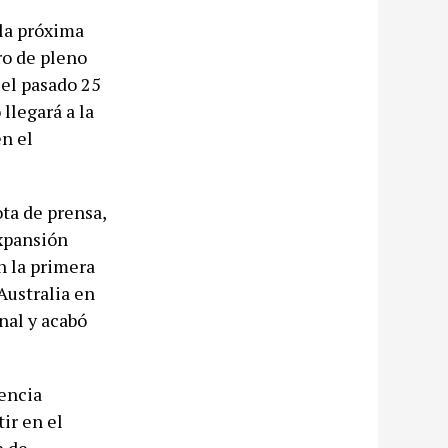
la próxima
ro de pleno
 el pasado 25
llegará a la
en el
ota de prensa,
expansión
n la primera
Australia en
nal y acabó
nencia
ir en el