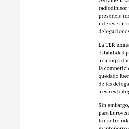
certamen. La 
radiodifusor
presencia ind
intereses com
delegaciones
La UER enmar
estabilidad p
una importan
la competici
quedado fuer
de las deleg
a esa estrate
Sin embargo,
para Eurovisi
la continuida
mantenerse su