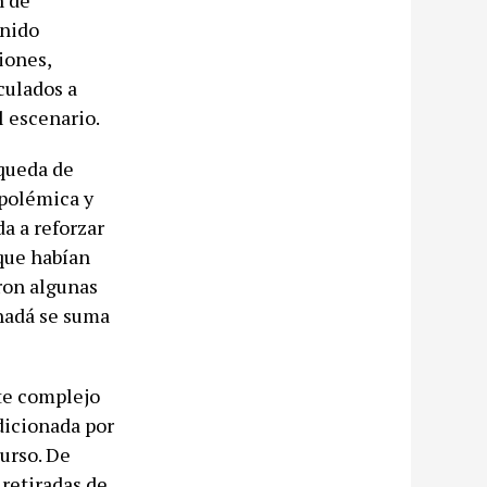
n de
enido
iones,
culados a
l escenario.
queda de
 polémica y
a a reforzar
 que habían
ron algunas
anadá se suma
te complejo
ndicionada por
urso. De
 retiradas de