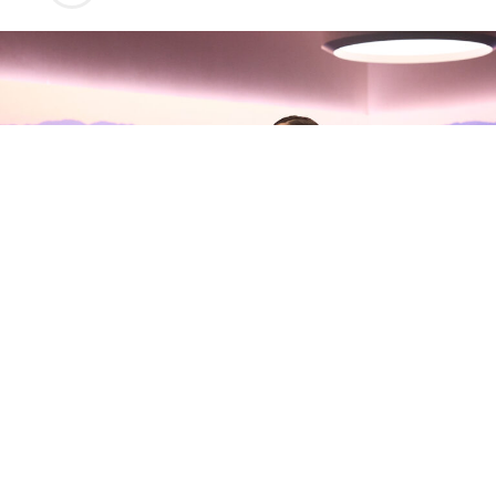
Olivia Rodrigo habla con Zane
Lowe sobre su nuevo álbum, sus
inseguridades y la madurez del