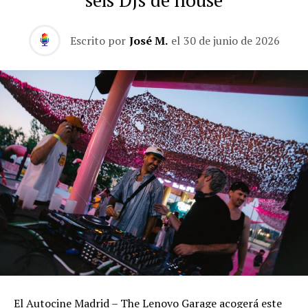
seis DJs de house
Escrito por
José M.
el
30 de junio de 2026
El Autocine Madrid – The Lenovo Garage acogerá este