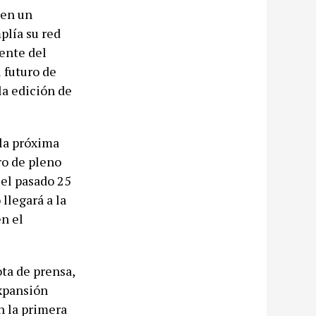
 en un
plía su red
ente del
 futuro de
la edición de
la próxima
ro de pleno
 el pasado 25
llegará a la
en el
ota de prensa,
expansión
n la primera