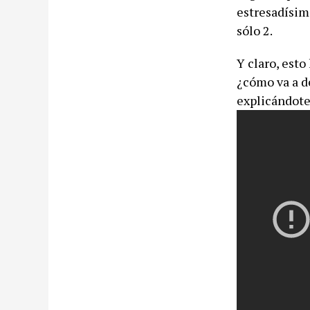
estresadísimo
sólo 2.
Y claro, est
¿cómo va a de
explicándote