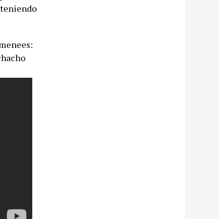
r teniendo
e menees:
uchacho