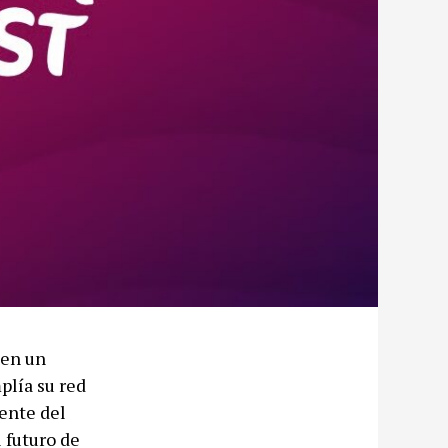
 en un
plía su red
ente del
 futuro de