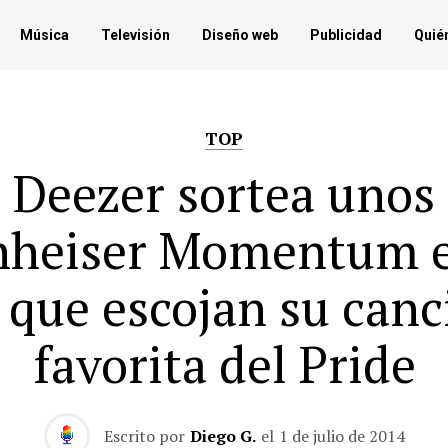
Música
Televisión
Diseño web
Publicidad
Quié
TOP
Deezer sortea unos
nheiser Momentum e
s que escojan su canc
favorita del Pride
Escrito por
Diego G.
el
1 de julio de 2014