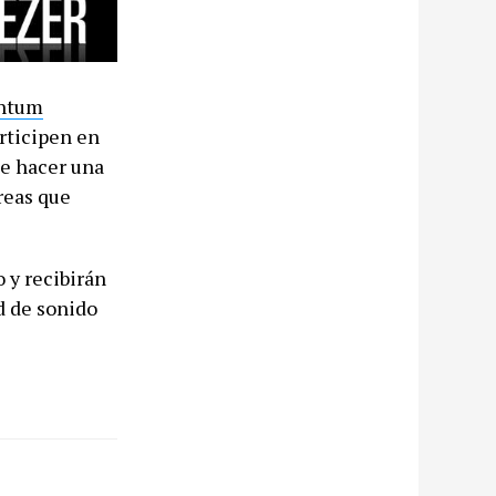
ntum
rticipen en
ue hacer una
reas que
 y recibirán
d de sonido