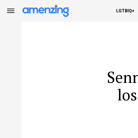
LGTBIQ+
Sen
lo