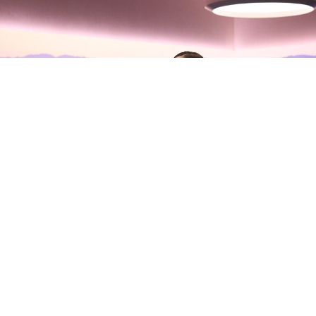
Olivia Rodrigo habla con Zane
Lowe sobre su nuevo álbum, sus
inseguridades y la madurez del
amor