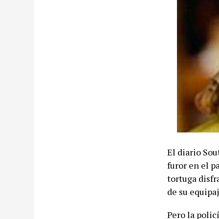
El diario So
furor en el p
tortuga disf
de su equipa
Pero la poli