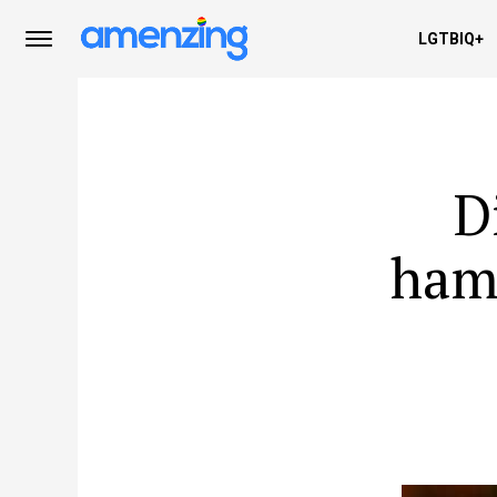
LGTBIQ+
D
hamb