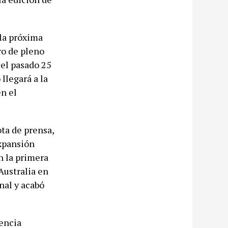
la próxima
ro de pleno
 el pasado 25
llegará a la
en el
ota de prensa,
expansión
n la primera
Australia en
nal y acabó
nencia