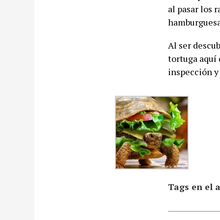
al pasar los 
hamburguesas
Al ser descu
tortuga aquí
inspección y 
Tags en el a