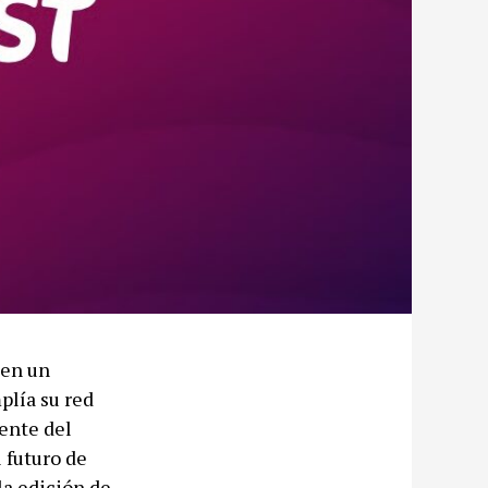
 en un
plía su red
ente del
 futuro de
la edición de