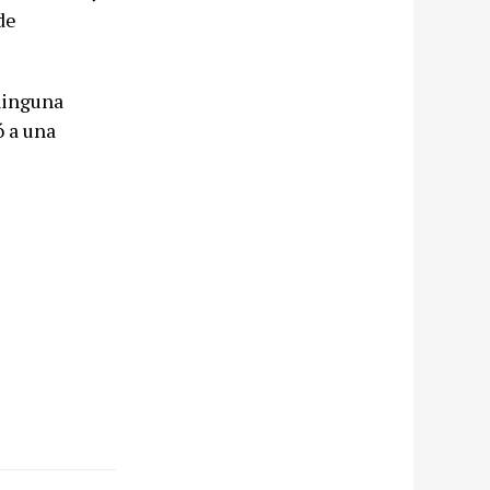
de
 ninguna
ó a una