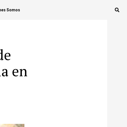
nes Somos
de
la en