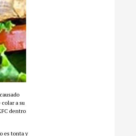
 causado
 colar a su
KFC dentro
o es tonta y