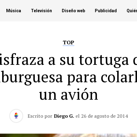
Música
Televisión
Diseño web
Publicidad
Quié
TOP
isfraza a su tortuga 
urguesa para colar
un avión
Escrito por
Diego G.
el
26 de agosto de 2014