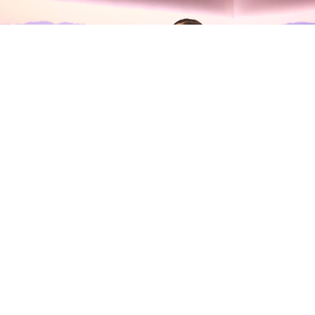
Olivia Rodrigo habla con Zane
Lowe sobre su nuevo álbum, sus
inseguridades y la madurez del
amor
Olivia Rodrigo
se ha sentado con
Zane Lowe
en Apple
Music para presentar su tercer álbum de estudio,
you