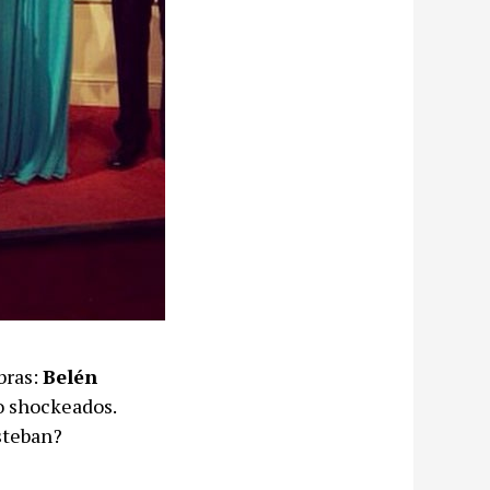
bras:
Belén
 shockeados.
steban?