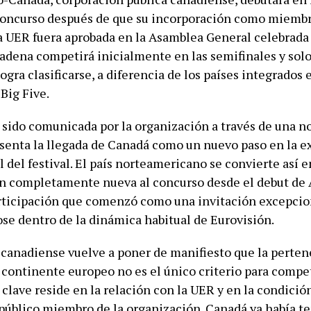
concurso después de que su incorporación como miemb
a UER fuera aprobada en la Asamblea General celebrada
cadena competirá inicialmente en las semifinales y solo 
 logra clasificarse, a diferencia de los países integrados 
Big Five.
 sido comunicada por la organización a través de una n
esenta la llegada de Canadá como un nuevo paso en la 
 del festival. El país norteamericano se convierte así e
n completamente nueva al concurso desde el debut de 
rticipación que comenzó como una invitación excepcio
se dentro de la dinámica habitual de Eurovisión.
 canadiense vuelve a poner de manifiesto que la perte
 continente europeo no es el único criterio para compet
clave reside en la relación con la UER y en la condició
 público miembro de la organización. Canadá ya había t