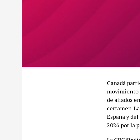
Canadá parti
movimiento c
de aliados e
certamen. La
España y del 
2026 por la p
La CBC/Radio