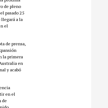
ro de pleno
 el pasado 25
llegará a la
en el
ota de prensa,
expansión
n la primera
Australia en
nal y acabó
nencia
ir en el
n de
enido