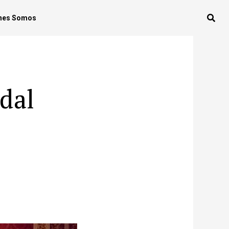
nes Somos
dal