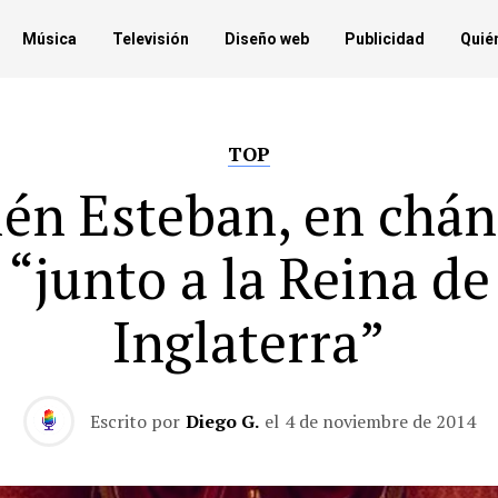
Música
Televisión
Diseño web
Publicidad
Quié
TOP
lén Esteban, en chán
“junto a la Reina de
Inglaterra”
Escrito por
Diego G.
el
4 de noviembre de 2014