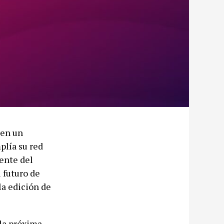
 en un
plía su red
ente del
 futuro de
la edición de
la próxima