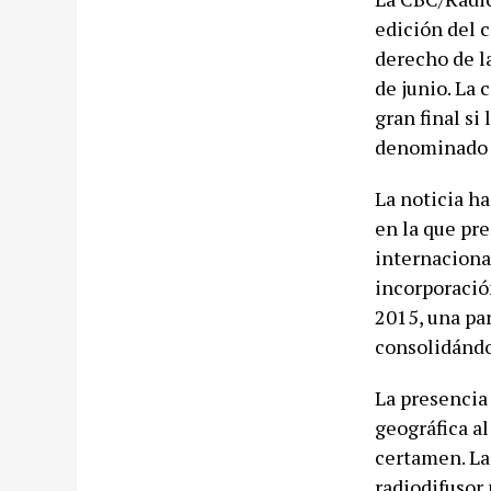
edición del 
derecho de l
de junio. La 
gran final si
denominado 
La noticia ha
en la que pr
internacional
incorporació
2015, una pa
consolidándo
La presencia
geográfica al
certamen. La 
radiodifusor