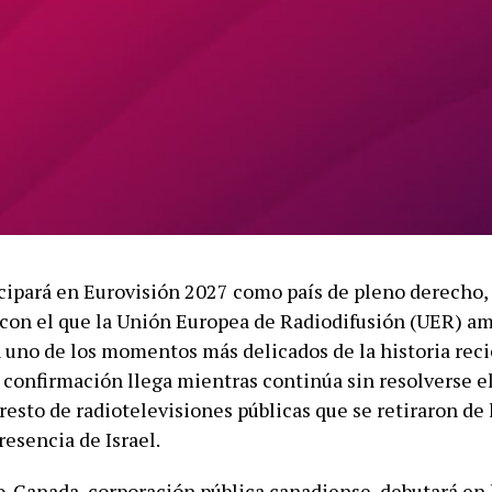
cipará en Eurovisión 2027 como país de pleno derecho,
on el que la Unión Europea de Radiodifusión (UER) am
n uno de los momentos más delicados de la historia reci
 confirmación llega mientras continúa sin resolverse el
resto de radiotelevisiones públicas que se retiraron de 
resencia de Israel.
-Canada, corporación pública canadiense, debutará en 