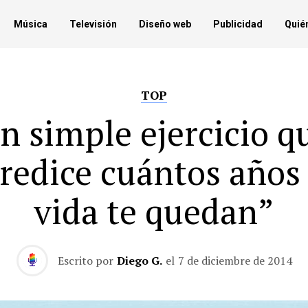
Música
Televisión
Diseño web
Publicidad
Quié
TOP
n simple ejercicio q
redice cuántos años
vida te quedan”
Escrito por
Diego G.
el
7 de diciembre de 2014