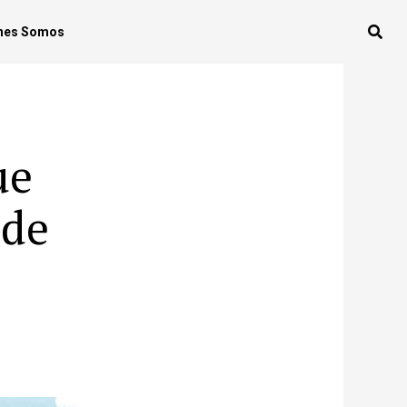
nes Somos
ue
 de