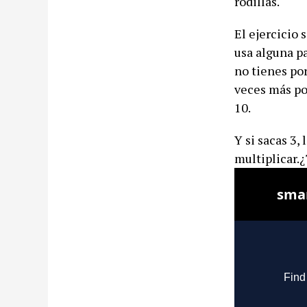
rodillas.
El ejercicio
usa alguna pa
no tienes po
veces más po
10.
Y si sacas 3,
multiplicar.