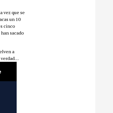
a vez que se
sacas un 10
es cinco
e han sacado
uelven a
la verdad…