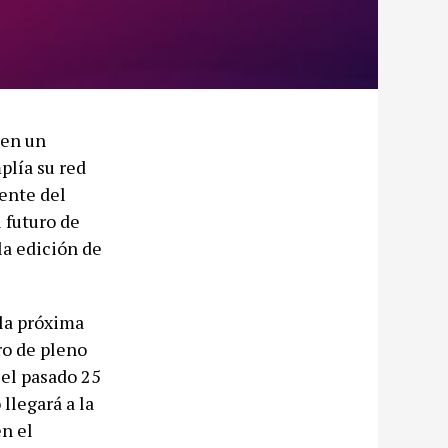
 en un
plía su red
ente del
 futuro de
la edición de
la próxima
ro de pleno
 el pasado 25
llegará a la
en el