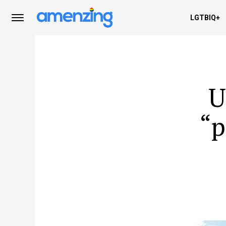
LGTBIQ+
U
“p