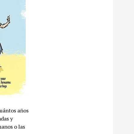
cuántos años
adas y
manos o las