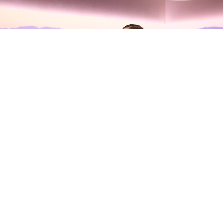
Olivia Rodrigo habla con Zane
Lowe sobre su nuevo álbum, sus
inseguridades y la madurez del
amor
Olivia Rodrigo
se ha sentado con
Zane Lowe
en Apple