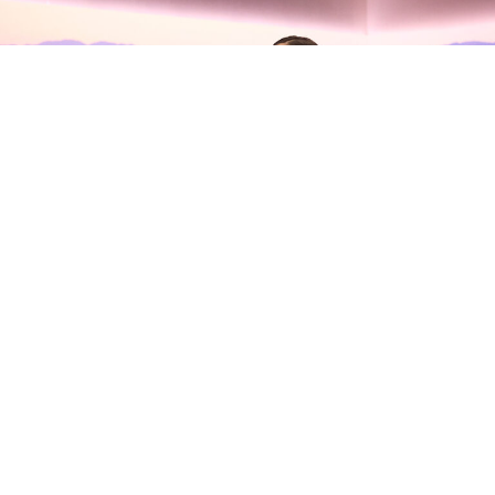
Olivia Rodrigo habla con Zane
Lowe sobre su nuevo álbum, sus
inseguridades y la madurez del
amor
Olivia Rodrigo
se ha sentado con
Zane Lowe
en Apple
Music para presentar su tercer álbum de estudio,
you