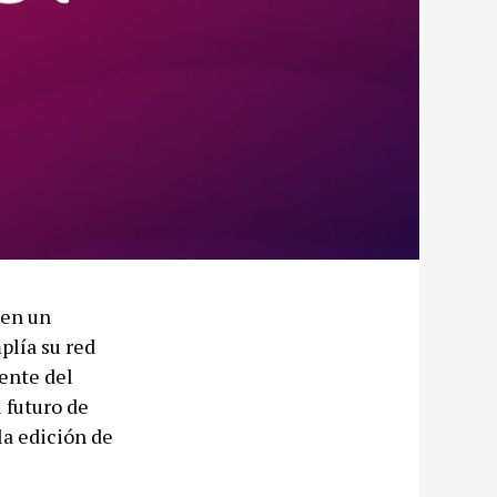
 en un
plía su red
ente del
 futuro de
la edición de