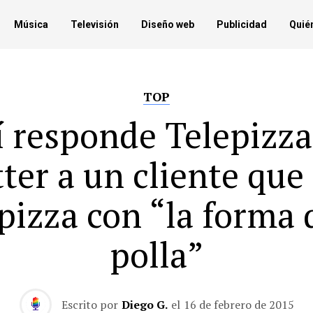
Música
Televisión
Diseño web
Publicidad
Quié
TOP
í responde Telepizza
ter a un cliente que
pizza con “la forma 
polla”
Escrito por
Diego G.
el
16 de febrero de 2015