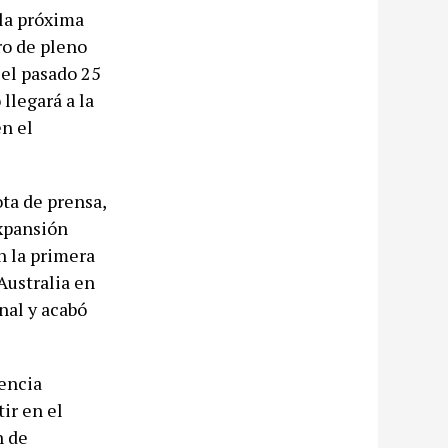
la próxima
ro de pleno
 el pasado 25
llegará a la
en el
ota de prensa,
expansión
n la primera
Australia en
nal y acabó
nencia
ir en el
n de