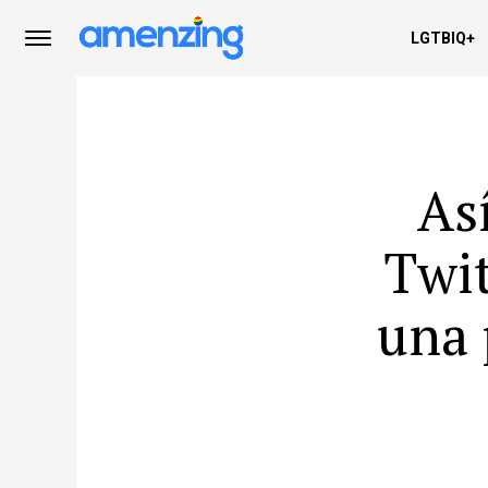
LGTBIQ+
As
Twit
una 