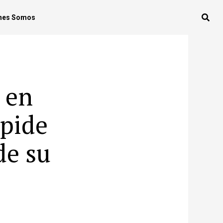
nes Somos
 en
 pide
de su