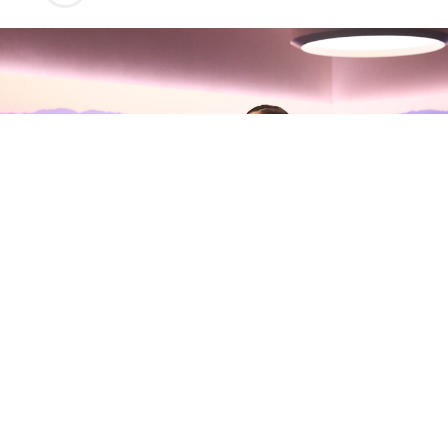
Olivia Rodrigo habla con Zane
Lowe sobre su nuevo álbum, sus
inseguridades y la madurez del