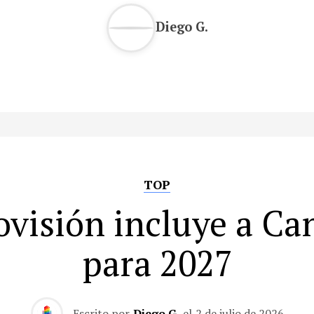
Diego G.
TOP
ovisión incluye a Ca
para 2027
Escrito por
Diego G.
el
2 de julio de 2026