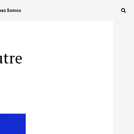
nes Somos
utre