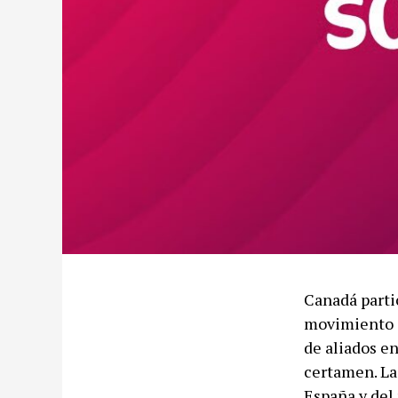
Canadá parti
movimiento c
de aliados e
certamen. La
España y del 