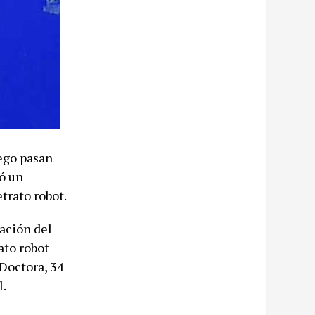
ego pasan
ó un
trato robot.
ación del
ato robot
“Doctora, 34
l.