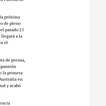
la próxima
ro de pleno
 el pasado 25
llegará a la
en el
ota de prensa,
expansión
n la primera
Australia en
nal y acabó
nencia