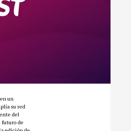
 en un
plía su red
ente del
 futuro de
la edición de