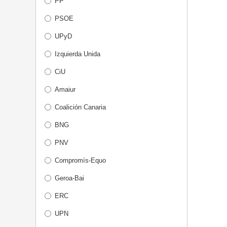
PP
PSOE
UPyD
Izquierda Unida
CiU
Amaiur
Coalición Canaria
BNG
PNV
Compromís-Equo
Geroa-Bai
ERC
UPN