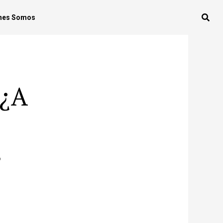
nes Somos
 ¿A
s