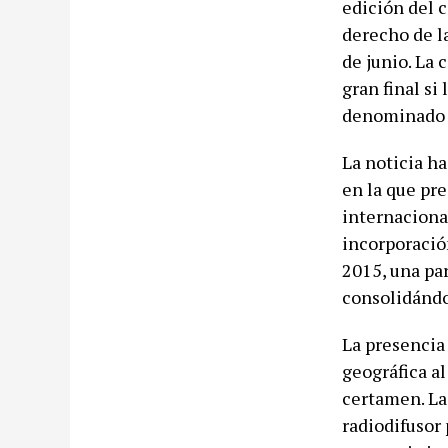
edición del 
derecho de l
de junio. La 
gran final si
denominado 
La noticia ha
en la que pr
internacional
incorporació
2015, una pa
consolidándo
La presencia
geográfica al
certamen. La 
radiodifusor