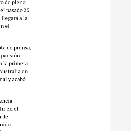
ro de pleno
 el pasado 25
llegará a la
en el
ota de prensa,
expansión
n la primera
Australia en
nal y acabó
nencia
ir en el
n de
enido