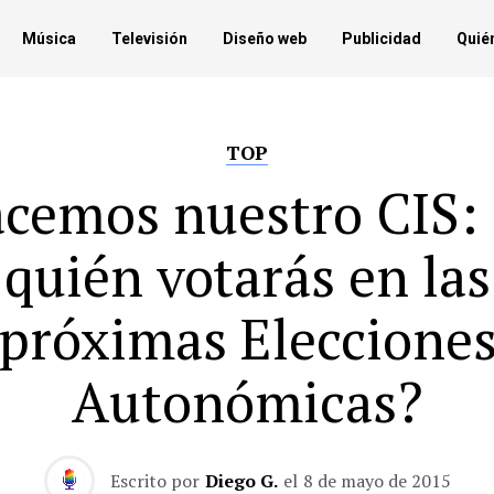
Música
Televisión
Diseño web
Publicidad
Quié
TOP
cemos nuestro CIS:
quién votarás en las
próximas Eleccione
Autonómicas?
Escrito por
Diego G.
el
8 de mayo de 2015