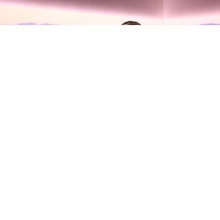
Olivia Rodrigo habla con Zane
Lowe sobre su nuevo álbum, sus
inseguridades y la madurez del
amor
Olivia Rodrigo
se ha sentado con
Zane Lowe
en Apple