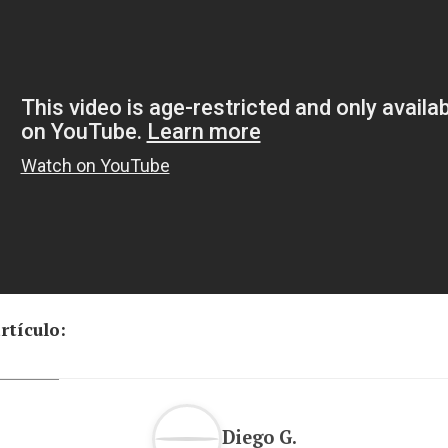
rtículo:
Diego G.