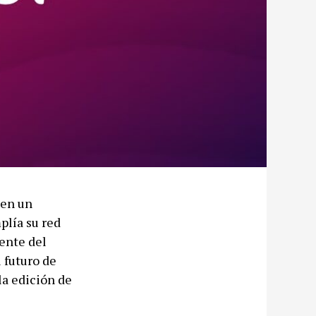
 en un
plía su red
ente del
 futuro de
la edición de