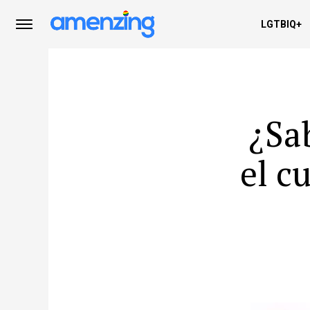
LGTBIQ+
¿Sab
el c