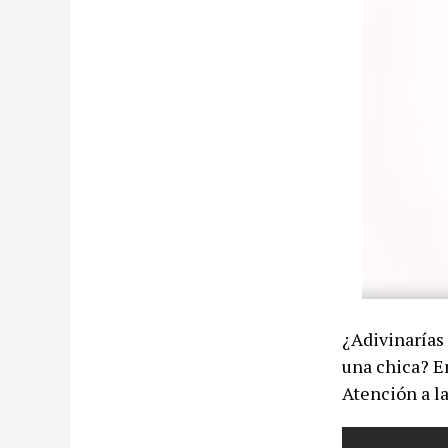
¿Adivinarías 
una chica? E
Atención a la