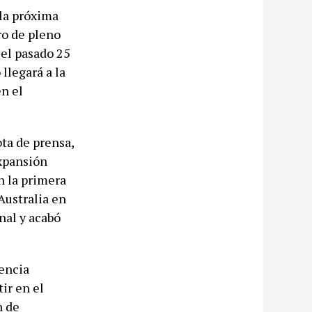
la próxima
ro de pleno
 el pasado 25
llegará a la
en el
ota de prensa,
expansión
n la primera
Australia en
nal y acabó
nencia
ir en el
n de