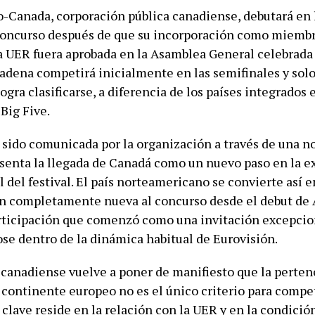
-Canada, corporación pública canadiense, debutará en 
concurso después de que su incorporación como miemb
a UER fuera aprobada en la Asamblea General celebrada
cadena competirá inicialmente en las semifinales y solo 
 logra clasificarse, a diferencia de los países integrados 
Big Five.
 sido comunicada por la organización a través de una n
esenta la llegada de Canadá como un nuevo paso en la 
 del festival. El país norteamericano se convierte así e
n completamente nueva al concurso desde el debut de 
rticipación que comenzó como una invitación excepcio
se dentro de la dinámica habitual de Eurovisión.
 canadiense vuelve a poner de manifiesto que la perte
 continente europeo no es el único criterio para compet
clave reside en la relación con la UER y en la condició