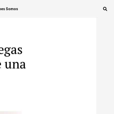
nes Somos
iegas
e una