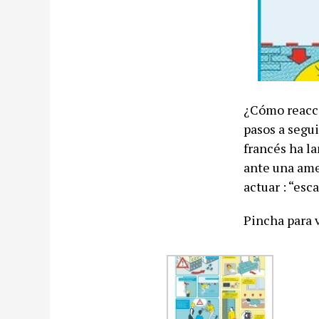
¿Cómo reacci
pasos a segui
francés ha l
ante una ame
actuar : “esc
Pincha para 