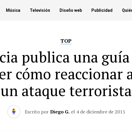
Música
Televisión
Diseño web
Publicidad
Quié
TOP
cia publica una guía
er cómo reaccionar 
un ataque terrorista
Escrito por
Diego G.
el
4 de diciembre de 2015