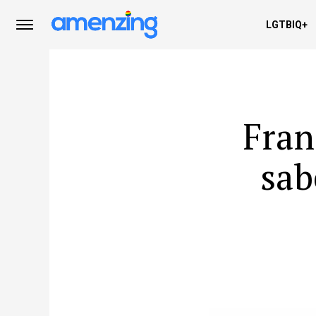
LGTBIQ+
Fran
sab