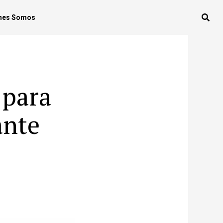
nes Somos
 para
ante