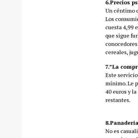
6.Precios ps
Un céntimo de
Los consumido
cuesta 4,99 
que sigue fu
conocedores d
cereales, jug
7.”La compra
Este servici
mínimo. Le p
40 euros y l
restantes.
8.Panadería
No es casual