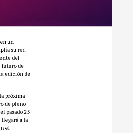
 en un
plía su red
ente del
 futuro de
la edición de
la próxima
ro de pleno
 el pasado 25
llegará a la
en el