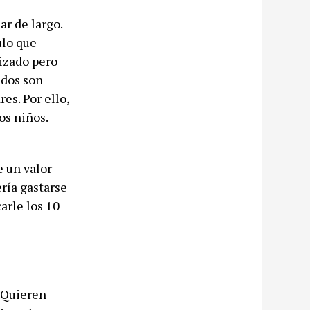
ar de largo.
ulo que
lizado pero
ados son
es. Por ello,
os niños.
e un valor
ría gastarse
arle los 10
. Quieren