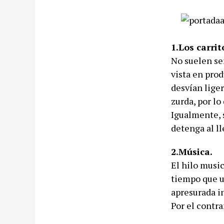
1.Los carrit
No suelen se
vista en prod
desvían liger
zurda, por lo
Igualmente, s
detenga al l
2.Música.
El hilo musi
tiempo que u
apresurada in
Por el contr