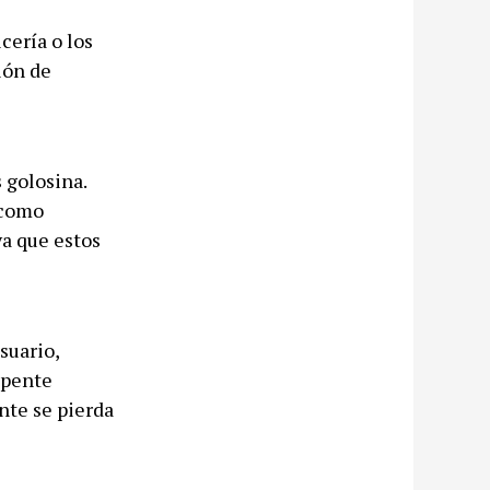
cería o los
ión de
 golosina.
 como
ya que estos
suario,
epente
nte se pierda