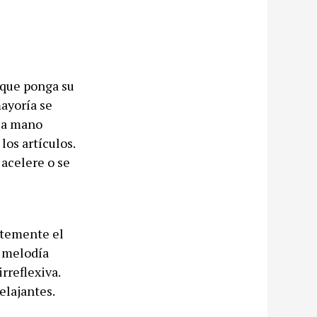
 que ponga su
mayoría se
 la mano
los artículos.
 acelere o se
ntemente el
a melodía
rreflexiva.
elajantes.