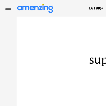
LGTBIQ+
su