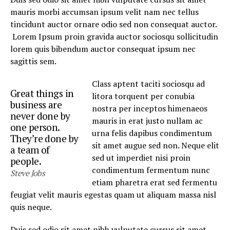
mauris morbi accumsan ipsum velit nam nec tellus
tincidunt auctor ornare odio sed non consequat auctor.
Lorem Ipsum proin gravida auctor sociosqu sollicitudin
lorem quis bibendum auctor consequat ipsum nec
sagittis sem.
Class aptent taciti sociosqu ad
Great things in
litora torquent per conubia
business are
nostra per inceptos himenaeos
never done by
mauris in erat justo nullam ac
one person.
urna felis dapibus condimentum
They’re done by
sit amet augue sed non. Neque elit
a team of
sed ut imperdiet nisi proin
people.
condimentum fermentum nunc
Steve Jobs
etiam pharetra erat sed fermentu
feugiat velit mauris egestas quam ut aliquam massa nisl
quis neque.
Duis sed odio sit amet nibh vulputate cursus sit amet