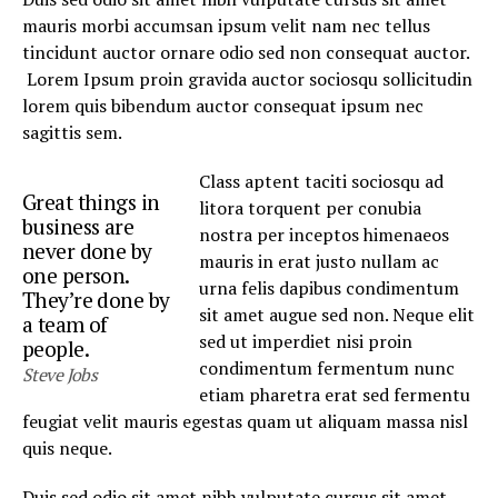
mauris morbi accumsan ipsum velit nam nec tellus
tincidunt auctor ornare odio sed non consequat auctor.
Lorem Ipsum proin gravida auctor sociosqu sollicitudin
lorem quis bibendum auctor consequat ipsum nec
sagittis sem.
Class aptent taciti sociosqu ad
Great things in
litora torquent per conubia
business are
nostra per inceptos himenaeos
never done by
mauris in erat justo nullam ac
one person.
urna felis dapibus condimentum
They’re done by
sit amet augue sed non. Neque elit
a team of
sed ut imperdiet nisi proin
people.
condimentum fermentum nunc
Steve Jobs
etiam pharetra erat sed fermentu
feugiat velit mauris egestas quam ut aliquam massa nisl
quis neque.
Duis sed odio sit amet nibh vulputate cursus sit amet