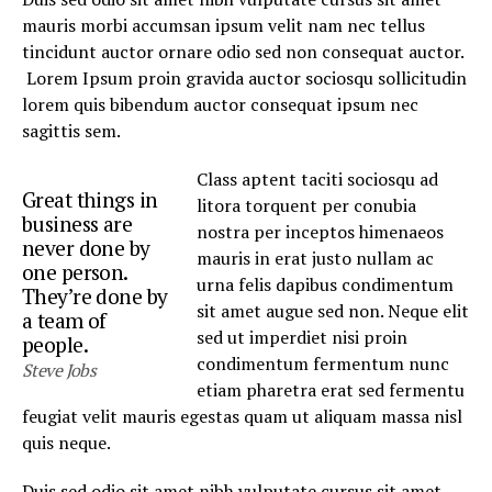
mauris morbi accumsan ipsum velit nam nec tellus
tincidunt auctor ornare odio sed non consequat auctor.
Lorem Ipsum proin gravida auctor sociosqu sollicitudin
lorem quis bibendum auctor consequat ipsum nec
sagittis sem.
Class aptent taciti sociosqu ad
Great things in
litora torquent per conubia
business are
nostra per inceptos himenaeos
never done by
mauris in erat justo nullam ac
one person.
urna felis dapibus condimentum
They’re done by
sit amet augue sed non. Neque elit
a team of
sed ut imperdiet nisi proin
people.
condimentum fermentum nunc
Steve Jobs
etiam pharetra erat sed fermentu
feugiat velit mauris egestas quam ut aliquam massa nisl
quis neque.
Duis sed odio sit amet nibh vulputate cursus sit amet