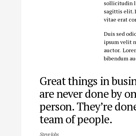
sollicitudin
sagittis elit
vitae erat co
Duis sed odi
ipsum velit 
auctor. Lore
bibendum auc
Great things in busi
are never done by o
person. They’re done
team of people.
Steve Jobs