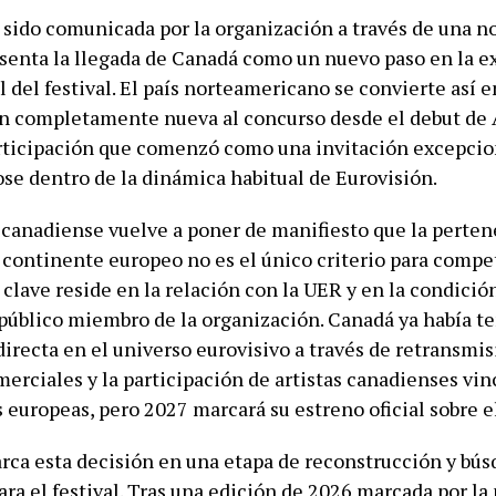
 sido comunicada por la organización a través de una n
esenta la llegada de Canadá como un nuevo paso en la 
 del festival. El país norteamericano se convierte así e
n completamente nueva al concurso desde el debut de 
rticipación que comenzó como una invitación excepcio
se dentro de la dinámica habitual de Eurovisión.
 canadiense vuelve a poner de manifiesto que la perte
 continente europeo no es el único criterio para compet
clave reside en la relación con la UER y en la condició
 público miembro de la organización. Canadá ya había t
irecta en el universo eurovisivo a través de retransmis
erciales y la participación de artistas canadienses vin
 europeas, pero 2027 marcará su estreno oficial sobre e
ca esta decisión en una etapa de reconstrucción y bús
ara el festival. Tras una edición de 2026 marcada por la