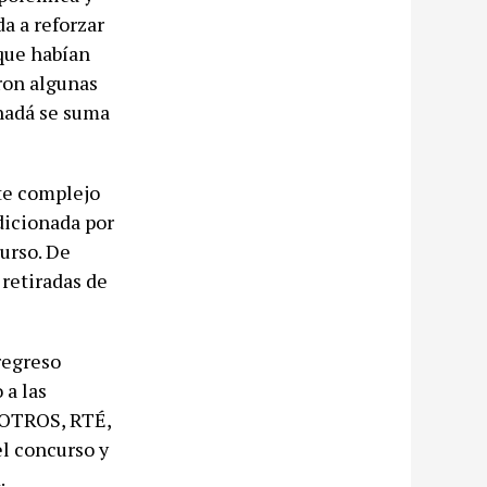
a a reforzar
 que habían
ron algunas
anadá se suma
te complejo
ndicionada por
urso. De
 retiradas de
regreso
 a las
VROTROS, RTÉ,
el concurso y
.