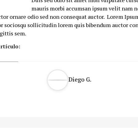
Duis sed odio sit amet nibh vulputate curs
mauris morbi accumsan ipsum velit nam ne
ctor ornare odio sed non consequat auctor. Lorem Ipsu
or sociosqu sollicitudin lorem quis bibendum auctor co
gittis sem.
rtículo:
Diego G.