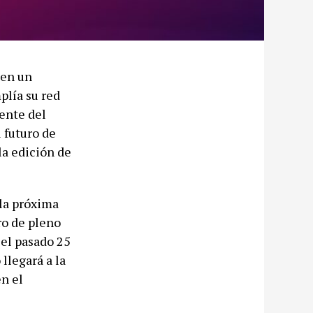
 en un
plía su red
ente del
 futuro de
la edición de
la próxima
ro de pleno
 el pasado 25
llegará a la
en el