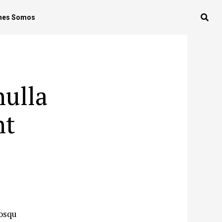
nes Somos
nulla
nt
iosqu