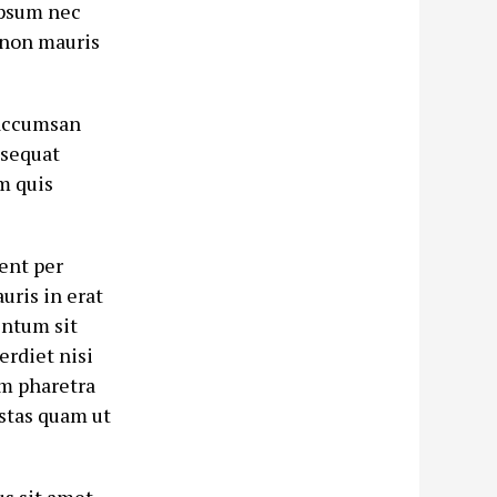
ipsum nec
d non mauris
 accumsan
nsequat
m quis
uent per
uris in erat
entum sit
erdiet nisi
m pharetra
estas quam ut