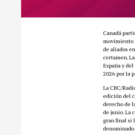
Canadá parti
movimiento c
de aliados e
certamen. La
España y del 
2026 por la p
La CBC/Radio
edición del 
derecho de l
de junio. La 
gran final si
denominado 