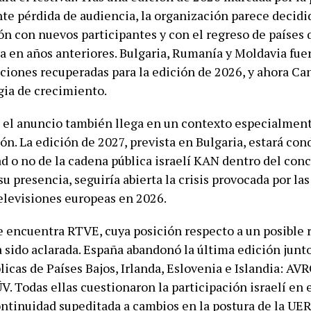
te pérdida de audiencia, la organización parece decidid
ón con nuevos participantes y con el regreso de países
a en años anteriores. Bulgaria, Rumanía y Moldavia fue
aciones recuperadas para la edición de 2026, y ahora C
gia de crecimiento.
 el anuncio también llega en un contexto especialmen
ón. La edición de 2027, prevista en Bulgaria, estará co
d o no de la cadena pública israelí KAN dentro del conc
 presencia, seguiría abierta la crisis provocada por las
televisiones europeas en 2026.
se encuentra RTVE, cuya posición respecto a un posible 
 sido aclarada. España abandonó la última edición junto
licas de Países Bajos, Irlanda, Eslovenia e Islandia: A
. Todas ellas cuestionaron la participación israelí en 
ontinuidad supeditada a cambios en la postura de la UER