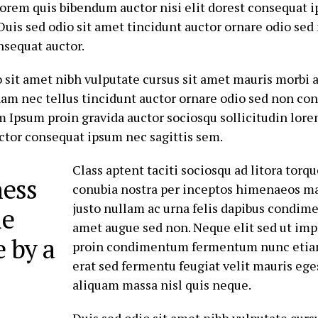
 lorem quis bibendum auctor nisi elit dorest consequat 
. Duis sed odio sit amet tincidunt auctor ornare odio se
nsequat auctor.
o sit amet nibh vulputate cursus sit amet mauris morbi
nam nec tellus tincidunt auctor ornare odio sed non co
m Ipsum proin gravida auctor sociosqu sollicitudin lore
tor consequat ipsum nec sagittis sem.
Class aptent taciti sociosqu ad litora torq
ness
conubia nostra per inceptos himenaeos ma
justo nullam ac urna felis dapibus condim
ne
amet augue sed non. Neque elit sed ut imp
 by a
proin condimentum fermentum nunc etia
erat sed fermentu feugiat velit mauris eg
aliquam massa nisl quis neque.