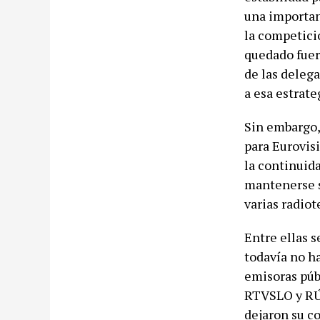
una importan
la competici
quedado fuer
de las deleg
a esa estrate
Sin embargo,
para Eurovisi
la continuida
mantenerse su
varias radio
Entre ellas 
todavía no ha
emisoras púb
RTVSLO y RÚV
dejaron su c