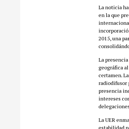
La noticia ha
en la que pr
internacional
incorporació
2015, una pa
consolidándo
La presencia
geográfica al
certamen. La 
radiodifusor
presencia ind
intereses com
delegaciones
La UER enmar
estabilidad p