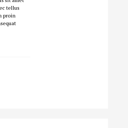
us sit amet
c tellus
m proin
nsequat