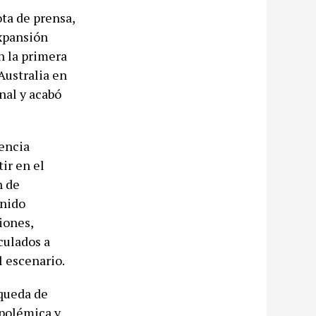
ota de prensa,
expansión
n la primera
Australia en
nal y acabó
nencia
ir en el
n de
enido
iones,
culados a
l escenario.
queda de
 polémica y