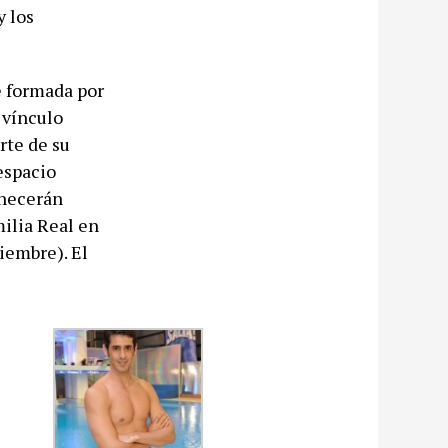
y los
e formada por
 vínculo
rte de su
espacio
anecerán
milia Real en
iembre). El