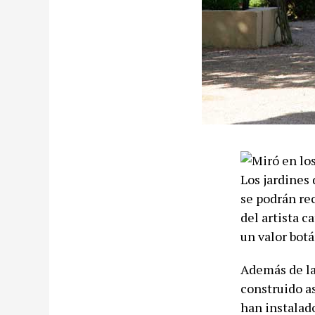
Los jardines 
se podrán re
del artista 
un valor botá
Además de la 
construido a
han instalado