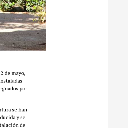
a 2 de mayo,
instaladas
regnados por
rtura se han
ducida y se
talación de