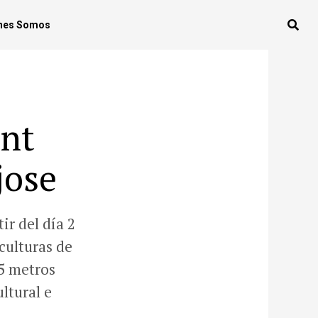
nes Somos
ent
jose
ir del día 2
culturas de
55 metros
ltural e