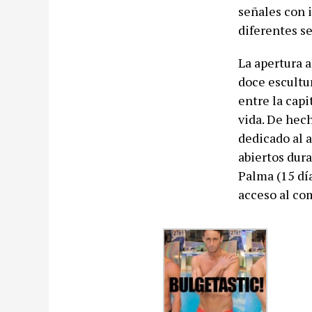
señales con i
diferentes se
La apertura 
doce escultur
entre la capi
vida. De hech
dedicado al a
abiertos dura
Palma (15 día
acceso al com