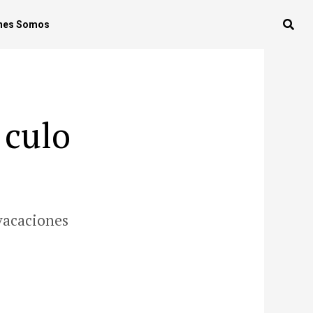
nes Somos
 culo
vacaciones