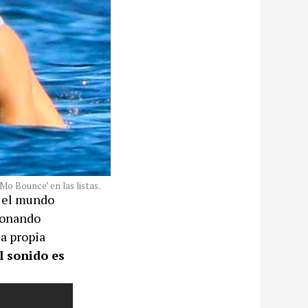
‘Mo Bounce’ en las listas.
o el mundo
cionando
la propia
l sonido es