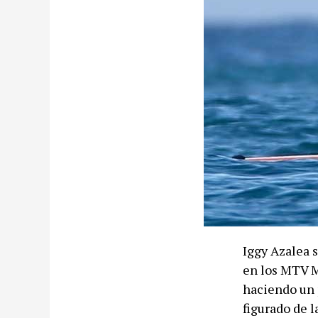
Iggy Azalea 
en los MTV M
haciendo un p
figurado de l