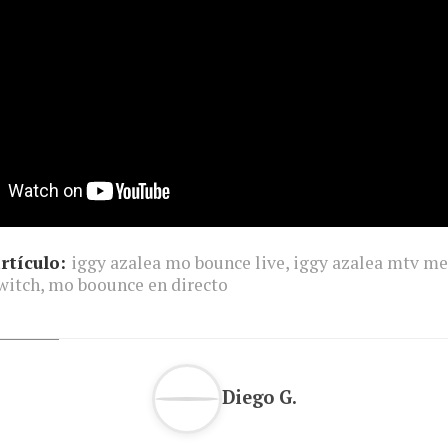
rtículo:
iggy azalea mo bounce live
,
iggy azalea mtv me
witch
,
mo boounce en directo
Diego G.