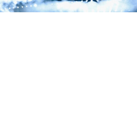
La segunda noche de la residencia de Jay-Z en el Yankee Stadium estuvo dedicada
a 'The Blueprint', con Eminem, Slick Rick y Pharrell como invitados.
La segunda noche de la residencia de tres días de Jay-Z
en el Yankee Stadium fue una declaración de
intenciones. El rapero de Brooklyn eligió este concierto
para celebrar los
25 años de ‘The Blueprint’
, el disco
que no solo lo coronó como el Rey de Nueva York, sino