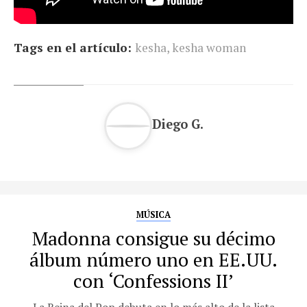
Tags en el artículo:
kesha
,
kesha woman
Diego G.
MÚSICA
Madonna consigue su décimo
álbum número uno en EE.UU.
con ‘Confessions II’
La Reina del Pop debuta en lo más alto de la lista