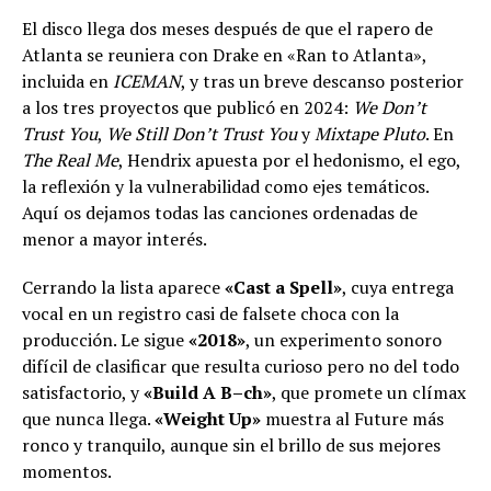
El disco llega dos meses después de que el rapero de
Atlanta se reuniera con Drake en «Ran to Atlanta»,
incluida en
ICEMAN
, y tras un breve descanso posterior
a los tres proyectos que publicó en 2024:
We Don’t
Trust You
,
We Still Don’t Trust You
y
Mixtape Pluto
. En
The Real Me
, Hendrix apuesta por el hedonismo, el ego,
la reflexión y la vulnerabilidad como ejes temáticos.
Aquí os dejamos todas las canciones ordenadas de
menor a mayor interés.
Cerrando la lista aparece
«Cast a Spell»
, cuya entrega
vocal en un registro casi de falsete choca con la
producción. Le sigue
«2018»
, un experimento sonoro
difícil de clasificar que resulta curioso pero no del todo
satisfactorio, y
«Build A B–ch»
, que promete un clímax
que nunca llega.
«Weight Up»
muestra al Future más
ronco y tranquilo, aunque sin el brillo de sus mejores
momentos.