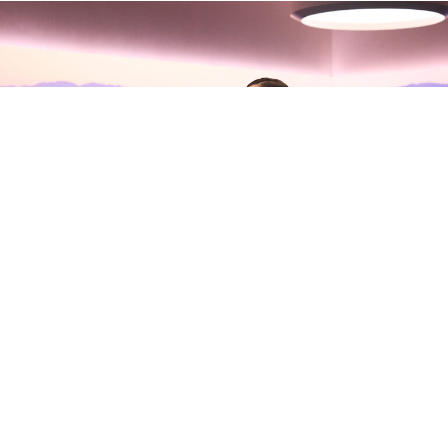
Olivia Rodrigo habla con Zane
Lowe sobre su nuevo álbum, sus
inseguridades y la madurez del
amor