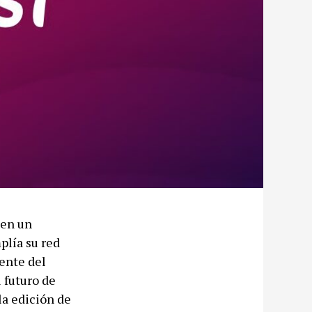
 en un
plía su red
ente del
 futuro de
la edición de