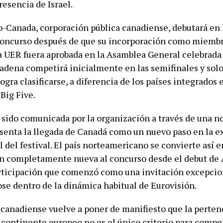
resencia de Israel.
-Canada, corporación pública canadiense, debutará en 
concurso después de que su incorporación como miemb
a UER fuera aprobada en la Asamblea General celebrada
cadena competirá inicialmente en las semifinales y solo 
 logra clasificarse, a diferencia de los países integrados 
Big Five.
 sido comunicada por la organización a través de una n
esenta la llegada de Canadá como un nuevo paso en la 
 del festival. El país norteamericano se convierte así e
n completamente nueva al concurso desde el debut de 
rticipación que comenzó como una invitación excepcio
se dentro de la dinámica habitual de Eurovisión.
 canadiense vuelve a poner de manifiesto que la perte
 continente europeo no es el único criterio para compet