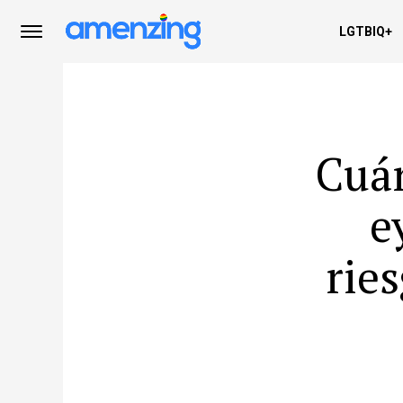
LGTBIQ+
Cuán
e
rie