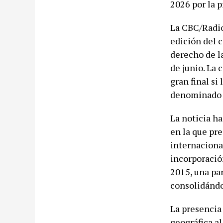
2026 por la p
La CBC/Radio
edición del 
derecho de l
de junio. La 
gran final si
denominado 
La noticia ha
en la que pr
internacional
incorporació
2015, una pa
consolidándo
La presencia
geográfica al