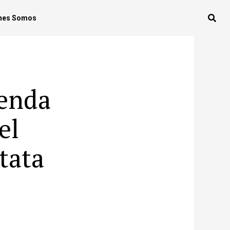
nes Somos
ienda
el
tata