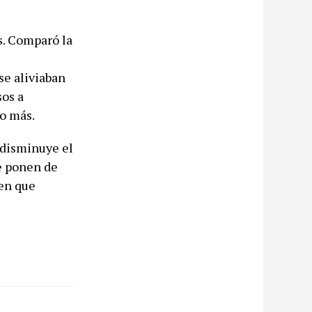
s. Comparó la
se aliviaban
sos a
 o más.
 disminuye el
se ponen de
cen que