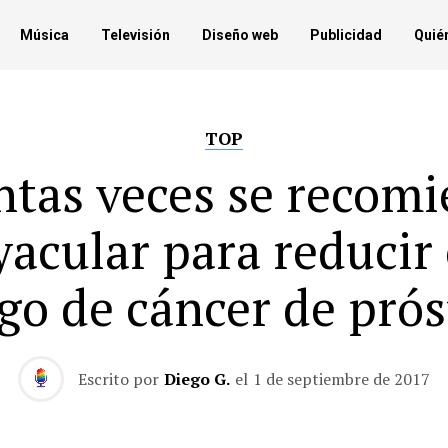
Música
Televisión
Diseño web
Publicidad
Quié
TOP
tas veces se recom
yacular para reducir 
sgo de cáncer de prós
Escrito por
Diego G.
el
1 de septiembre de 2017