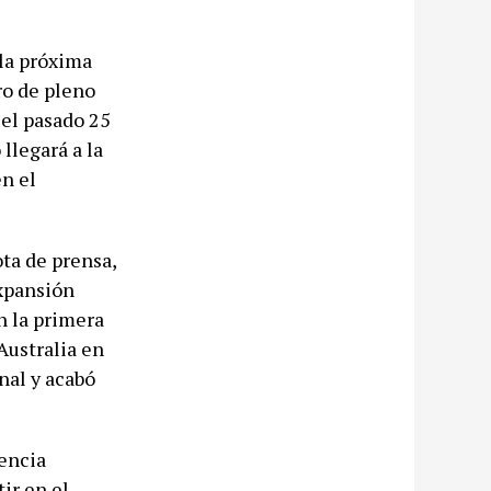
la próxima
ro de pleno
 el pasado 25
llegará a la
en el
ota de prensa,
expansión
n la primera
Australia en
nal y acabó
nencia
ir en el