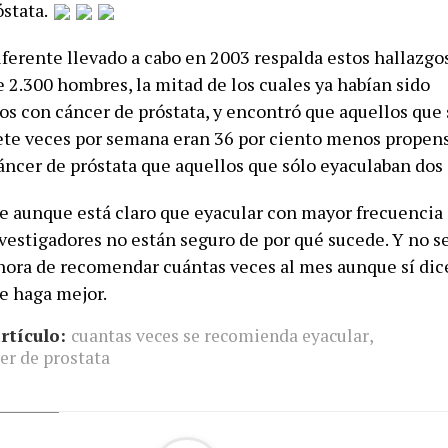
óstata.
iferente llevado a cabo en 2003 respalda estos hallazgo
 2.300 hombres, la mitad de los cuales ya habían sido
os con cáncer de próstata, y encontró que aquellos que 
iete veces por semana eran 36 por ciento menos propen
cáncer de próstata que aquellos que sólo eyaculaban dos
ue aunque está claro que eyacular con mayor frecuencia
investigadores no están seguro de por qué sucede. Y no 
 hora de recomendar cuántas veces al mes aunque sí di
e haga mejor.
rtículo:
cuantas veces se recomienda eyacular
,
er de prostata