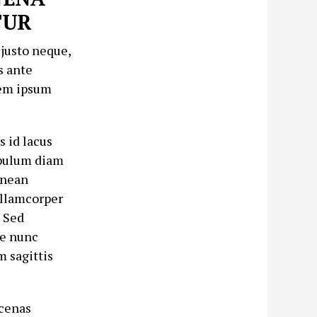
TUR
 justo neque,
s ante
orem ipsum
s id lacus
tibulum diam
enean
ullamcorper
. Sed
ue nunc
m sagittis
ecenas