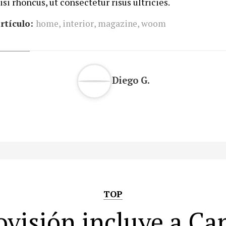
isi rhoncus, ut consectetur risus ultricies.
rtículo:
home
,
interior
,
magazine
,
woom
Diego G.
TOP
ovisión incluye a Ca