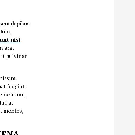
s sem dapibus
ulum,
dunt nisi
.
m erat
it pulvinar
nissim.
at feugiat.
elementum.
ui, at
nt montes,
NENA