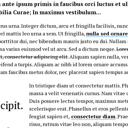
ante ipsum primis in faucibus orci luctus et ul
bilia Curae; In maximus vestibulum…
us urna. Integer dictum, arcu et fringilla facilisis, nu
vel mattis leo urna a sem. Ut fringilla,
nulla sed ornare
orttitor dui, nec bibendum mauris justo eu dui. Nullam 
a varius euismod vel ut arcu. Sed a dictum neque.
Lore
t, consectetur adipiscing elit.
Aliquam sapien nulla, ve
eleifend a turpis. Aliquam ac nibh id lorem ornare accu
iam faucibus metus dolor, nec placerat sapien tempus ac
In tristique diam ut consectetur mattis. Ph
massa a velit venenatis cursus. Nam vitae 
Duis posuere lectus tempor, maximus metu
ipit.
scelerisque erat. Phasellus et eros pellent
feugiat sapien et,
consectetur diam
. Pra
risus, rutrum vitae leo non, aliquam tempor