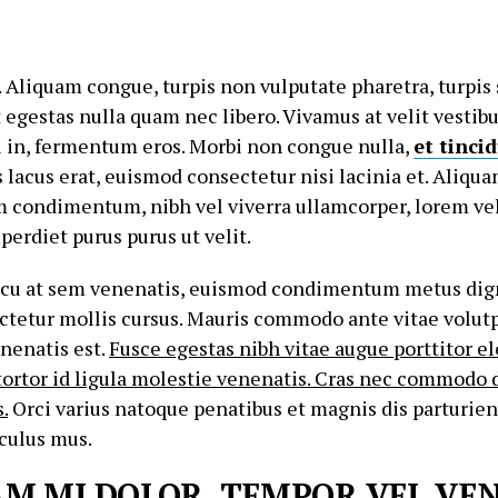
i. Aliquam congue, turpis non vulputate pharetra, turpi
t egestas nulla quam nec libero. Vivamus at velit vestib
l in, fermentum eros. Morbi non congue nulla,
et tinci
lacus erat, euismod consectetur nisi lacinia et. Aliqua
m condimentum, nibh vel viverra ullamcorper, lorem vel
perdiet purus purus ut velit.
rcu at sem venenatis, euismod condimentum metus dig
tetur mollis cursus. Mauris commodo ante vitae volutp
nenatis est.
Fusce egestas nibh vitae augue porttitor 
tortor id ligula molestie venenatis. Cras nec commodo d
.
Orci varius natoque penatibus et magnis dis parturie
iculus mus.
M MI DOLOR, TEMPOR VEL VE