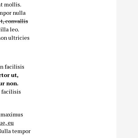
t mollis.
empor nulla
t, convallis
illa leo.
non ultricies
 facilisis
rtor ut,
ur non.
facilisis
, maximus
ue, eu
Nulla tempor