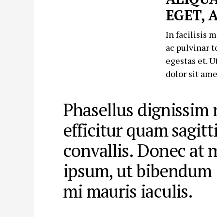
EGET, 
In facilisis 
ac pulvinar t
egestas et. U
dolor sit ame
Phasellus dignissim 
efficitur quam sagitt
convallis. Donec at 
ipsum, ut bibendum
mi mauris iaculis.