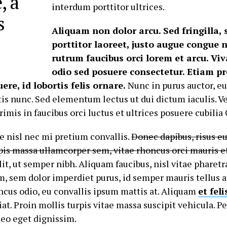
, a
interdum porttitor ultrices.
s
Aliquam non dolor arcu. Sed fringilla, 
porttitor laoreet, justo augue congue n
rutrum faucibus orci lorem et arcu. Vi
odio sed posuere consectetur. Etiam pr
uere, id lobortis felis ornare.
Nunc in purus auctor, e
tis nunc. Sed elementum lectus ut dui dictum iaculis. V
imis in faucibus orci luctus et ultrices posuere cubilia
e nisl nec mi pretium convallis.
Donec dapibus, risus 
rpis massa ullamcorper sem, vitae rhoncus orci mauris et
t, ut semper nibh. Aliquam faucibus, nisl vitae pharetr
 sem dolor imperdiet purus, id semper mauris tellus a
ncus odio, eu convallis ipsum mattis at. Aliquam
et feli
giat. Proin mollis turpis vitae massa suscipit vehicula. 
leo eget dignissim.