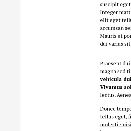
suscipit ege
Integer matti
elit eget tell
accumsan sem
Mauris et por
dui varius si
Praesent dui 
magna sed ti
vehicula du
Vivamus soll
lectus. Aenea
Donec tempor
tellus eget, f
molestie nis