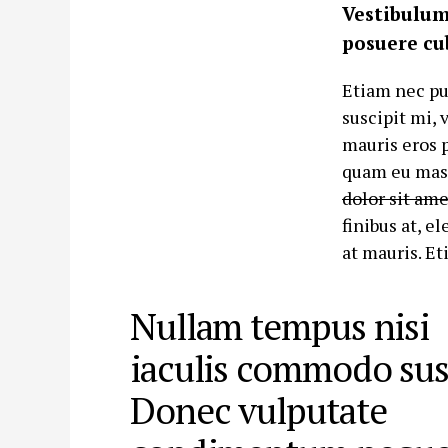
Vestibulum 
posuere cu
Etiam nec pur
suscipit mi, 
mauris eros p
quam eu mass
dolor sit ame
finibus at, 
at mauris. Et
Nullam tempus nisi
iaculis commodo susc
Donec vulputate