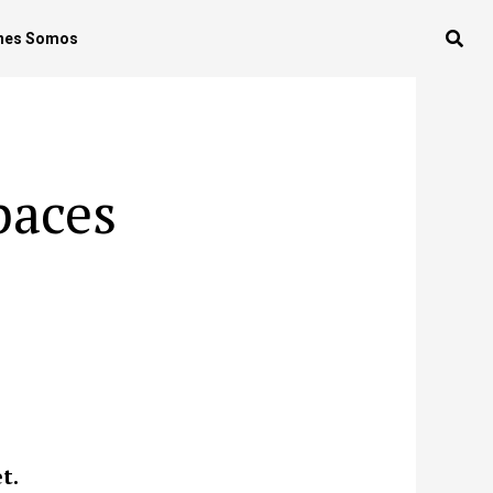
nes Somos
paces
t.