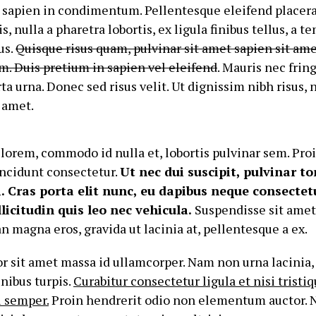
t sapien in condimentum. Pellentesque eleifend placera
s, nulla a pharetra lobortis, ex ligula finibus tellus, a t
us.
Quisque risus quam, pulvinar sit amet sapien sit ame
. Duis pretium in sapien vel eleifend
. Mauris nec fring
ta urna. Donec sed risus velit. Ut dignissim nibh risus, 
t amet.
lorem, commodo id nulla et, lobortis pulvinar sem. Proin
ncidunt consectetur.
Ut nec dui suscipit, pulvinar to
i. Cras porta elit nunc, eu dapibus neque consectet
icitudin quis leo nec vehicula.
Suspendisse sit amet 
n magna eros, gravida ut lacinia at, pellentesque a ex.
 sit amet massa id ullamcorper. Nam non urna lacinia
inibus turpis.
Curabitur consectetur ligula et nisi tristiq
i semper.
Proin hendrerit odio non elementum auctor. 