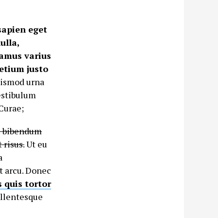
sapien eget
ulla,
vamus varius
etium justo
uismod urna
estibulum
 Curae;
eu bibendum
 risus.
Ut eu
a
t arcu. Donec
s quis tortor
Pellentesque