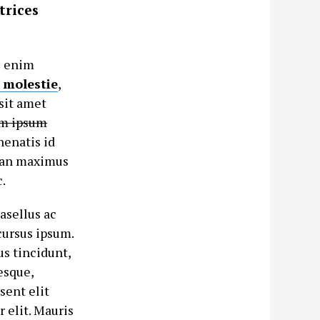
trices
nc enim
 molestie
,
sit amet
m ipsum
nenatis id
msan maximus
.
asellus ac
cursus ipsum.
s tincidunt,
esque,
esent elit
 elit. Mauris