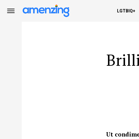
LGTBIQ+
Bril
Ut condime