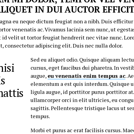
ALIQUET IN DUI AUCTOR EFFICI
magna eu neque dictum feugiat non a nibh. Duis efficitur
ortor venenatis ac. Vivamus lacinia sem nunc, ut egesta
t id velit ut tortor feugiat hendrerit nec vitae nunc. L
t, consectetur adipiscing elit. Duis nec nulla dolor.
Sed eu aliquet odio. Quisque aliquam lectu
nisi
cursus, eget faucibus dui pharetra. In ves
augue,
eu venenatis enim tempus ac
. A
is
elementum a est quis interdum. Quisque 
mattis
ligula augue, id porttitor purus porttitor at
ullamcorper orci in elit ultricies, eu cong
sagittis. Pellentesque tristique lacus ut se
tempus.
Morbi et purus ac erat facilisis cursus. Ma