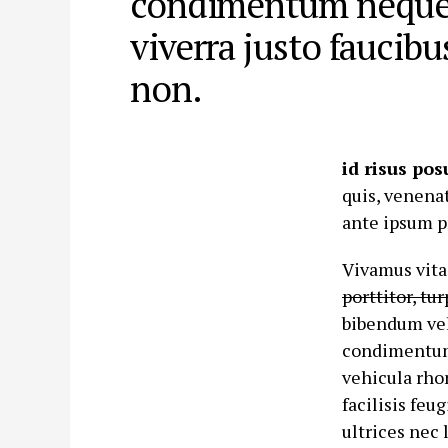
condimentum neque
viverra justo faucibu
non.
id risus pos
quis, venena
ante ipsum pr
Vivamus vita
porttitor, tu
bibendum veli
condimentum,
vehicula rho
facilisis feu
ultrices nec 