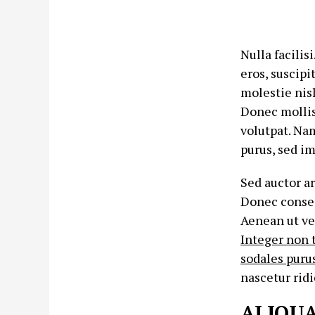
Nulla facilis
eros, suscipi
molestie nis
Donec mollis 
volutpat. Na
purus, sed im
Sed auctor a
Donec consec
Aenean ut ve
Integer non 
sodales purus
nascetur rid
ALIQUA