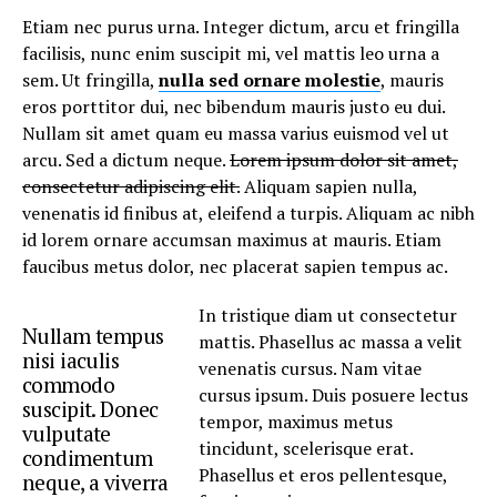
Etiam nec purus urna. Integer dictum, arcu et fringilla
facilisis, nunc enim suscipit mi, vel mattis leo urna a
sem. Ut fringilla,
nulla sed ornare molestie
, mauris
eros porttitor dui, nec bibendum mauris justo eu dui.
Nullam sit amet quam eu massa varius euismod vel ut
arcu. Sed a dictum neque.
Lorem ipsum dolor sit amet,
consectetur adipiscing elit.
Aliquam sapien nulla,
venenatis id finibus at, eleifend a turpis. Aliquam ac nibh
id lorem ornare accumsan maximus at mauris. Etiam
faucibus metus dolor, nec placerat sapien tempus ac.
In tristique diam ut consectetur
Nullam tempus
mattis. Phasellus ac massa a velit
nisi iaculis
venenatis cursus. Nam vitae
commodo
cursus ipsum. Duis posuere lectus
suscipit. Donec
tempor, maximus metus
vulputate
tincidunt, scelerisque erat.
condimentum
Phasellus et eros pellentesque,
neque, a viverra