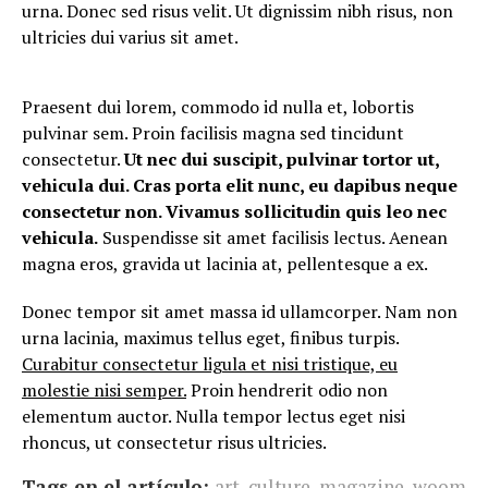
urna. Donec sed risus velit. Ut dignissim nibh risus, non
ultricies dui varius sit amet.
Praesent dui lorem, commodo id nulla et, lobortis
pulvinar sem. Proin facilisis magna sed tincidunt
consectetur.
Ut nec dui suscipit, pulvinar tortor ut,
vehicula dui. Cras porta elit nunc, eu dapibus neque
consectetur non. Vivamus sollicitudin quis leo nec
vehicula.
Suspendisse sit amet facilisis lectus. Aenean
magna eros, gravida ut lacinia at, pellentesque a ex.
Donec tempor sit amet massa id ullamcorper. Nam non
urna lacinia, maximus tellus eget, finibus turpis.
Curabitur consectetur ligula et nisi tristique, eu
molestie nisi semper.
Proin hendrerit odio non
elementum auctor. Nulla tempor lectus eget nisi
rhoncus, ut consectetur risus ultricies.
Tags en el artículo:
art
,
culture
,
magazine
,
woom