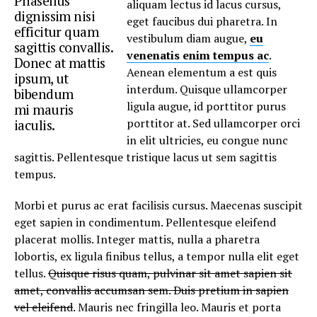
Phasellus
aliquam lectus id lacus cursus,
dignissim nisi
eget faucibus dui pharetra. In
efficitur quam
vestibulum diam augue,
eu
sagittis convallis.
venenatis enim tempus ac
.
Donec at mattis
Aenean elementum a est quis
ipsum, ut
interdum. Quisque ullamcorper
bibendum
ligula augue, id porttitor purus
mi mauris
porttitor at. Sed ullamcorper orci
iaculis.
in elit ultricies, eu congue nunc
sagittis. Pellentesque tristique lacus ut sem sagittis
tempus.
Morbi et purus ac erat facilisis cursus. Maecenas suscipit
eget sapien in condimentum. Pellentesque eleifend
placerat mollis. Integer mattis, nulla a pharetra
lobortis, ex ligula finibus tellus, a tempor nulla elit eget
tellus.
Quisque risus quam, pulvinar sit amet sapien sit
amet, convallis accumsan sem. Duis pretium in sapien
vel eleifend
. Mauris nec fringilla leo. Mauris et porta