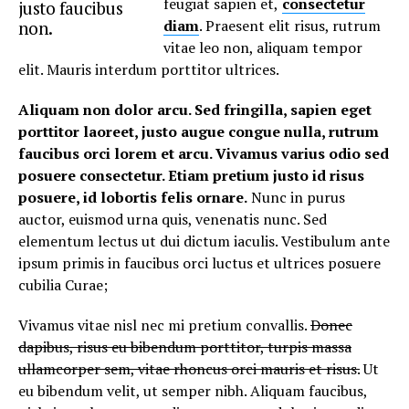
feugiat sapien et,
consectetur
justo faucibus
diam
. Praesent elit risus, rutrum
non.
vitae leo non, aliquam tempor
elit. Mauris interdum porttitor ultrices.
Aliquam non dolor arcu. Sed fringilla, sapien eget
porttitor laoreet, justo augue congue nulla, rutrum
faucibus orci lorem et arcu. Vivamus varius odio sed
posuere consectetur. Etiam pretium justo id risus
posuere, id lobortis felis ornare.
Nunc in purus
auctor, euismod urna quis, venenatis nunc. Sed
elementum lectus ut dui dictum iaculis. Vestibulum ante
ipsum primis in faucibus orci luctus et ultrices posuere
cubilia Curae;
Vivamus vitae nisl nec mi pretium convallis.
Donec
dapibus, risus eu bibendum porttitor, turpis massa
ullamcorper sem, vitae rhoncus orci mauris et risus.
Ut
eu bibendum velit, ut semper nibh. Aliquam faucibus,