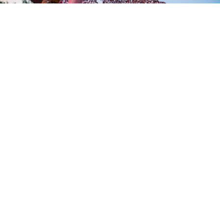
El Autocine Madrid – The Lenovo Garage acogerá este
sábado 4 de julio el Summer Opening de UrbanKlubb, un
evento de música electrónica al aire libre que reunirá a
cerca de 5.000 asistentes en lo que la organización
presenta como la edición más ambiciosa de su historia.
La cita se celebrará de 17:00 a 01:00 horas y ofrecerá
más de ocho horas de música house en formato open air.