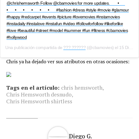
@chrishemsworth Follow @cbamovies for more updates. ⠀⠀ •⠀⠀
•⠀⠀ •⠀⠀ •⠀⠀ •⠀⠀ •⠀⠀ •⠀⠀ #fashion #dress #style #movie #glamour
#happy #redcarpet #events #picture #lovemovies #instamovies
#instadaily #instalove #instafun #video #followforfollow #likeforlike
#love #beautiful #street #model #summer #fun #fitness #cbamovies
#hollywood
Una publicación compartida de
??? ??????
(@cbamovies) el
15 Dic, 2018 a las 4:23 PST
Chris ya ha dejado ver sus atributos en otras ocasiones:
Tags en el artículo:
chris hemsworth
,
Chris Hemsworth desnudo
,
Chris Hemsworth shirtless
Diego G.