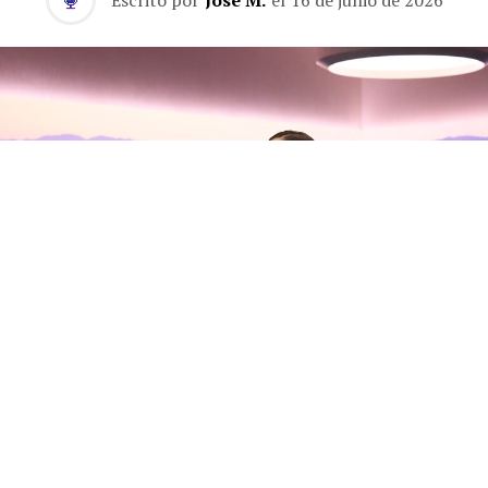
Escrito por
José M.
el
16 de junio de 2026
Olivia Rodrigo habla con Zane
Lowe sobre su nuevo álbum, sus
inseguridades y la madurez del