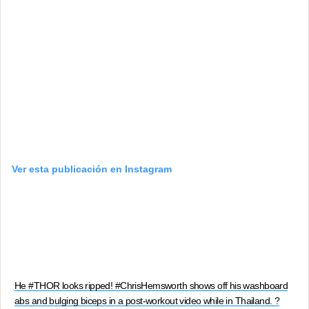
Ver esta publicación en Instagram
He #THOR looks ripped! #ChrisHemsworth shows off his washboard
abs and bulging biceps in a post-workout video while in Thailand. ?