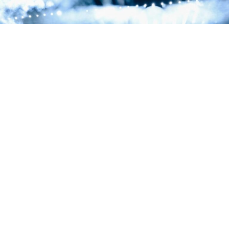
La segunda noche de la residencia de Jay-Z en el Yankee Stadium estuvo dedicada
a 'The Blueprint', con Eminem, Slick Rick y Pharrell como invitados.
La segunda noche de la residencia de tres días de Jay-Z
en el Yankee Stadium fue una declaración de
intenciones. El rapero de Brooklyn eligió este concierto
para celebrar los
25 años de ‘The Blueprint’
, el disco
que no solo lo coronó como el Rey de Nueva York, sino