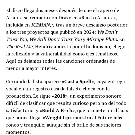
El disco llega dos meses después de que el rapero de
Atlanta se reuniera con Drake en «Ran to Atlanta»,
incluida en
ICEMAN
, y tras un breve descanso posterior
a los tres proyectos que publicó en 2024:
We Don’t
Trust You
,
We Still Don’t Trust You
y
Mixtape Pluto
. En
The Real Me
, Hendrix apuesta por el hedonismo, el ego,
la reflexión y la vulnerabilidad como ejes temáticos.
Aquí os dejamos todas las canciones ordenadas de
menor a mayor interés.
Cerrando la lista aparece
«Cast a Spell»
, cuya entrega
vocal en un registro casi de falsete choca con la
producción. Le sigue
«2018»
, un experimento sonoro
difícil de clasificar que resulta curioso pero no del todo
satisfactorio, y
«Build A B–ch»
, que promete un clímax
que nunca llega.
«Weight Up»
muestra al Future más
ronco y tranquilo, aunque sin el brillo de sus mejores
momentos.