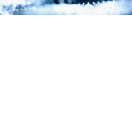
La segunda noche de la residencia de Jay-Z en el Yankee Stadium estuvo dedicada
a 'The Blueprint', con Eminem, Slick Rick y Pharrell como invitados.
La segunda noche de la residencia de tres días de Jay-Z
en el Yankee Stadium fue una declaración de
intenciones. El rapero de Brooklyn eligió este concierto
para celebrar los
25 años de ‘The Blueprint’
, el disco
que no solo lo coronó como el Rey de Nueva York, sino