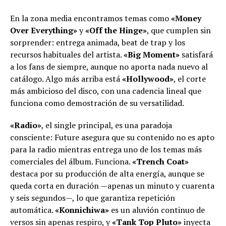
En la zona media encontramos temas como
«Money
Over Everything»
y
«Off the Hinge»
, que cumplen sin
sorprender: entrega animada, beat de trap y los
recursos habituales del artista.
«Big Moment»
satisfará
a los fans de siempre, aunque no aporta nada nuevo al
catálogo. Algo más arriba está
«Hollywood»
, el corte
más ambicioso del disco, con una cadencia lineal que
funciona como demostración de su versatilidad.
«Radio»
, el single principal, es una paradoja
consciente: Future asegura que su contenido no es apto
para la radio mientras entrega uno de los temas más
comerciales del álbum. Funciona.
«Trench Coat»
destaca por su producción de alta energía, aunque se
queda corta en duración —apenas un minuto y cuarenta
y seis segundos—, lo que garantiza repetición
automática.
«Konnichiwa»
es un aluvión continuo de
versos sin apenas respiro, y
«Tank Top Pluto»
inyecta