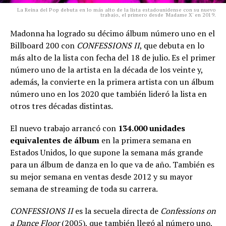
La Reina del Pop debuta en lo más alto de la lista estadounidense con su nuevo
trabajo, el primero desde 'Madame X' en 2019.
Madonna ha logrado su décimo álbum número uno en el
Billboard 200 con
CONFESSIONS II
, que debuta en lo
más alto de la lista con fecha del 18 de julio. Es el primer
número uno de la artista en la década de los veinte y,
además, la convierte en la primera artista con un álbum
número uno en los 2020 que también lideró la lista en
otros tres décadas distintas.
El nuevo trabajo arrancó con
134.000 unidades
equivalentes de álbum
en la primera semana en
Estados Unidos, lo que supone la semana más grande
para un álbum de danza en lo que va de año. También es
su mejor semana en ventas desde 2012 y su mayor
semana de streaming de toda su carrera.
CONFESSIONS II
es la secuela directa de
Confessions on
a Dance Floor
(2005), que también llegó al número uno,