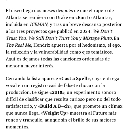
El disco llega dos meses después de que el rapero de
Atlanta se reuniera con Drake en «Ran to Atlanta»,
incluida en
ICEMAN
, y tras un breve descanso posterior
a los tres proyectos que publicó en 2024:
We Don’t
Trust You
,
We Still Don’t Trust You
y
Mixtape Pluto
. En
The Real Me
, Hendrix apuesta por el hedonismo, el ego,
la reflexión y la vulnerabilidad como ejes temáticos.
Aquí os dejamos todas las canciones ordenadas de
menor a mayor interés.
Cerrando la lista aparece
«Cast a Spell»
, cuya entrega
vocal en un registro casi de falsete choca con la
producción. Le sigue
«2018»
, un experimento sonoro
difícil de clasificar que resulta curioso pero no del todo
satisfactorio, y
«Build A B–ch»
, que promete un clímax
que nunca llega.
«Weight Up»
muestra al Future más
ronco y tranquilo, aunque sin el brillo de sus mejores
momentos.