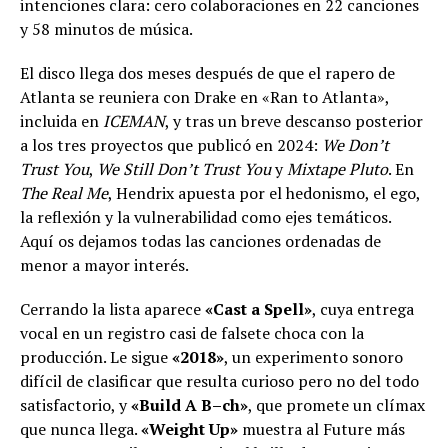
intenciones clara: cero colaboraciones en 22 canciones
y 58 minutos de música.
El disco llega dos meses después de que el rapero de
Atlanta se reuniera con Drake en «Ran to Atlanta»,
incluida en
ICEMAN
, y tras un breve descanso posterior
a los tres proyectos que publicó en 2024:
We Don’t
Trust You
,
We Still Don’t Trust You
y
Mixtape Pluto
. En
The Real Me
, Hendrix apuesta por el hedonismo, el ego,
la reflexión y la vulnerabilidad como ejes temáticos.
Aquí os dejamos todas las canciones ordenadas de
menor a mayor interés.
Cerrando la lista aparece
«Cast a Spell»
, cuya entrega
vocal en un registro casi de falsete choca con la
producción. Le sigue
«2018»
, un experimento sonoro
difícil de clasificar que resulta curioso pero no del todo
satisfactorio, y
«Build A B–ch»
, que promete un clímax
que nunca llega.
«Weight Up»
muestra al Future más