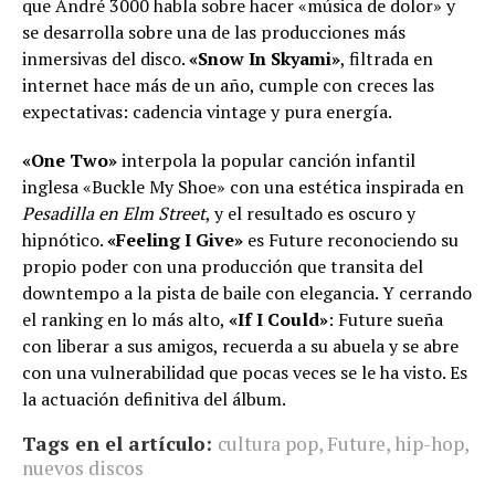
que André 3000 habla sobre hacer «música de dolor» y
se desarrolla sobre una de las producciones más
inmersivas del disco.
«Snow In Skyami»
, filtrada en
internet hace más de un año, cumple con creces las
expectativas: cadencia vintage y pura energía.
«One Two»
interpola la popular canción infantil
inglesa «Buckle My Shoe» con una estética inspirada en
Pesadilla en Elm Street
, y el resultado es oscuro y
hipnótico.
«Feeling I Give»
es Future reconociendo su
propio poder con una producción que transita del
downtempo a la pista de baile con elegancia. Y cerrando
el ranking en lo más alto,
«If I Could»
: Future sueña
con liberar a sus amigos, recuerda a su abuela y se abre
con una vulnerabilidad que pocas veces se le ha visto. Es
la actuación definitiva del álbum.
Tags en el artículo:
cultura pop
,
Future
,
hip-hop
,
nuevos discos