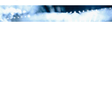
La segunda noche de la residencia de Jay-Z en el Yankee Stadium estuvo dedicada
a 'The Blueprint', con Eminem, Slick Rick y Pharrell como invitados.
La segunda noche de la residencia de tres días de Jay-Z
en el Yankee Stadium fue una declaración de
intenciones. El rapero de Brooklyn eligió este concierto