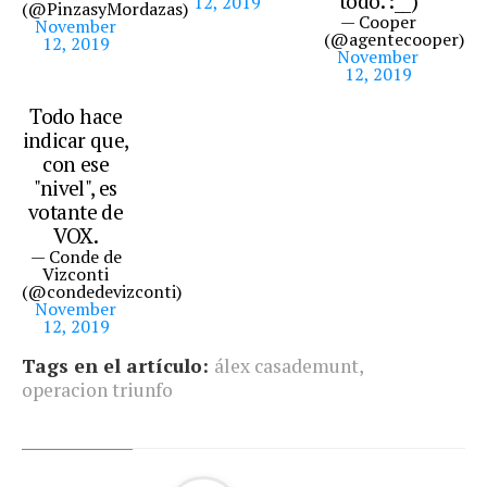
todo. :__)
12, 2019
(@PinzasyMordazas)
— Cooper
November
(@agentecooper)
12, 2019
November
12, 2019
Todo hace
indicar que,
con ese
"nivel", es
votante de
VOX.
— Conde de
Vizconti
(@condedevizconti)
November
12, 2019
Tags en el artículo:
álex casademunt
,
operacion triunfo