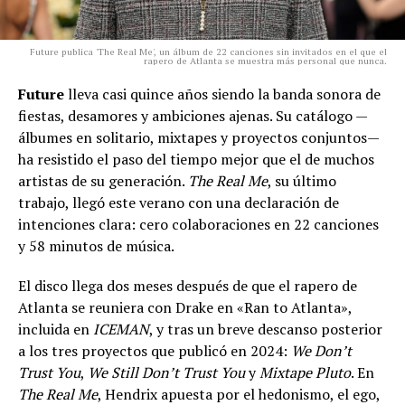
Future publica 'The Real Me', un álbum de 22 canciones sin invitados en el que el
rapero de Atlanta se muestra más personal que nunca.
Future
lleva casi quince años siendo la banda sonora de
fiestas, desamores y ambiciones ajenas. Su catálogo —
álbumes en solitario, mixtapes y proyectos conjuntos—
ha resistido el paso del tiempo mejor que el de muchos
artistas de su generación.
The Real Me
, su último
trabajo, llegó este verano con una declaración de
intenciones clara: cero colaboraciones en 22 canciones
y 58 minutos de música.
El disco llega dos meses después de que el rapero de
Atlanta se reuniera con Drake en «Ran to Atlanta»,
incluida en
ICEMAN
, y tras un breve descanso posterior
a los tres proyectos que publicó en 2024:
We Don’t
Trust You
,
We Still Don’t Trust You
y
Mixtape Pluto
. En
The Real Me
, Hendrix apuesta por el hedonismo, el ego,