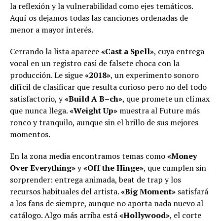
la reflexión y la vulnerabilidad como ejes temáticos.
Aquí os dejamos todas las canciones ordenadas de
menor a mayor interés.
Cerrando la lista aparece
«Cast a Spell»
, cuya entrega
vocal en un registro casi de falsete choca con la
producción. Le sigue
«2018»
, un experimento sonoro
difícil de clasificar que resulta curioso pero no del todo
satisfactorio, y
«Build A B–ch»
, que promete un clímax
que nunca llega.
«Weight Up»
muestra al Future más
ronco y tranquilo, aunque sin el brillo de sus mejores
momentos.
En la zona media encontramos temas como
«Money
Over Everything»
y
«Off the Hinge»
, que cumplen sin
sorprender: entrega animada, beat de trap y los
recursos habituales del artista.
«Big Moment»
satisfará
a los fans de siempre, aunque no aporta nada nuevo al
catálogo. Algo más arriba está
«Hollywood»
, el corte