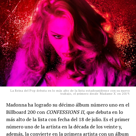
La Reina del Pop debuta en lo más alto de la lista estadounidense con su nuevo
trabajo, el primero desde 'Madame X' en 2019.
Madonna ha logrado su décimo álbum número uno en el
Billboard 200 con
CONFESSIONS II
, que debuta en lo
más alto de la lista con fecha del 18 de julio. Es el primer
número uno de la artista en la década de los veinte y,
además, la convierte en la primera artista con un álbum