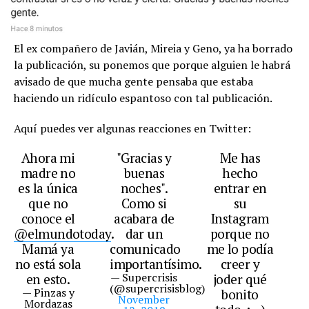
El ex compañero de Javián, Mireia y Geno, ya ha borrado
la publicación, su ponemos que porque alguien le habrá
avisado de que mucha gente pensaba que estaba
haciendo un ridículo espantoso con tal publicación.
Aquí puedes ver algunas reacciones en Twitter:
Ahora mi
"Gracias y
Me has
madre no
buenas
hecho
es la única
noches".
entrar en
que no
Como si
su
conoce el
acabara de
Instagram
@elmundotoday
.
dar un
porque no
Mamá ya
comunicado
me lo podía
no está sola
importantísimo.
creer y
— Supercrisis
en esto.
joder qué
(@supercrisisblog)
— Pinzas y
bonito
November
Mordazas