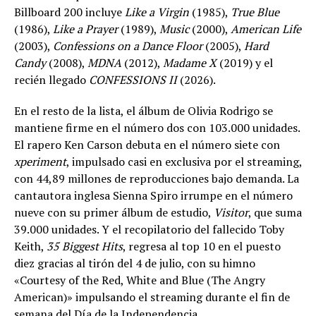
Billboard 200 incluye
Like a Virgin
(1985),
True Blue
(1986),
Like a Prayer
(1989),
Music
(2000),
American Life
(2003),
Confessions on a Dance Floor
(2005),
Hard
Candy
(2008),
MDNA
(2012),
Madame X
(2019) y el
recién llegado
CONFESSIONS II
(2026).
En el resto de la lista, el álbum de Olivia Rodrigo se
mantiene firme en el número dos con 103.000 unidades.
El rapero Ken Carson debuta en el número siete con
xperiment
, impulsado casi en exclusiva por el streaming,
con 44,89 millones de reproducciones bajo demanda. La
cantautora inglesa Sienna Spiro irrumpe en el número
nueve con su primer álbum de estudio,
Visitor
, que suma
39.000 unidades. Y el recopilatorio del fallecido Toby
Keith,
35 Biggest Hits
, regresa al top 10 en el puesto
diez gracias al tirón del 4 de julio, con su himno
«Courtesy of the Red, White and Blue (The Angry
American)» impulsando el streaming durante el fin de
semana del Día de la Independencia.