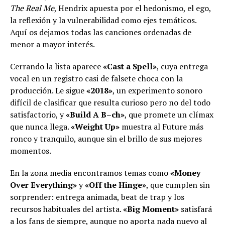
The Real Me
, Hendrix apuesta por el hedonismo, el ego,
la reflexión y la vulnerabilidad como ejes temáticos.
Aquí os dejamos todas las canciones ordenadas de
menor a mayor interés.
Cerrando la lista aparece
«Cast a Spell»
, cuya entrega
vocal en un registro casi de falsete choca con la
producción. Le sigue
«2018»
, un experimento sonoro
difícil de clasificar que resulta curioso pero no del todo
satisfactorio, y
«Build A B–ch»
, que promete un clímax
que nunca llega.
«Weight Up»
muestra al Future más
ronco y tranquilo, aunque sin el brillo de sus mejores
momentos.
En la zona media encontramos temas como
«Money
Over Everything»
y
«Off the Hinge»
, que cumplen sin
sorprender: entrega animada, beat de trap y los
recursos habituales del artista.
«Big Moment»
satisfará
a los fans de siempre, aunque no aporta nada nuevo al