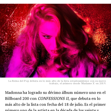
La Reina del Pop debuta en lo más alto de la lista estadounidense con su nuevo
trabajo, el primero desde 'Madame X' en 2019.
Madonna ha logrado su décimo álbum número uno en el
Billboard 200 con
CONFESSIONS II
, que debuta en lo
más alto de la lista con fecha del 18 de julio. Es el primer
número uno de la artista en la década de los veinte y,