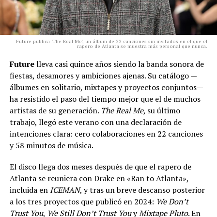
Future publica 'The Real Me', un álbum de 22 canciones sin invitados en el que el
rapero de Atlanta se muestra más personal que nunca.
Future
lleva casi quince años siendo la banda sonora de
fiestas, desamores y ambiciones ajenas. Su catálogo —
álbumes en solitario, mixtapes y proyectos conjuntos—
ha resistido el paso del tiempo mejor que el de muchos
artistas de su generación.
The Real Me
, su último
trabajo, llegó este verano con una declaración de
intenciones clara: cero colaboraciones en 22 canciones
y 58 minutos de música.
El disco llega dos meses después de que el rapero de
Atlanta se reuniera con Drake en «Ran to Atlanta»,
incluida en
ICEMAN
, y tras un breve descanso posterior
a los tres proyectos que publicó en 2024:
We Don’t
Trust You
,
We Still Don’t Trust You
y
Mixtape Pluto
. En