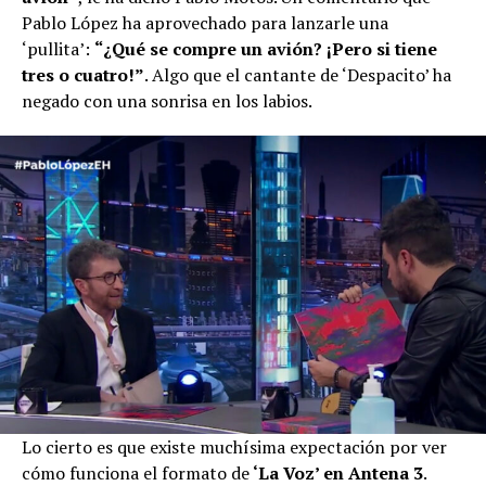
Pablo López ha aprovechado para lanzarle una
‘pullita’:
“¿Qué se compre un avión? ¡Pero si tiene
tres o cuatro!”
. Algo que el cantante de ‘Despacito’ ha
negado con una sonrisa en los labios.
Lo cierto es que existe muchísima expectación por ver
cómo funciona el formato de
‘La Voz’ en Antena 3
.