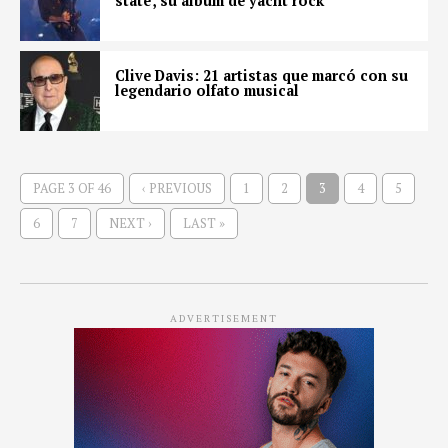
state’, su álbum de yacht rock
Clive Davis: 21 artistas que marcó con su
legendario olfato musical
PAGE 3 OF 46
‹ PREVIOUS
1
2
3
4
5
6
7
NEXT ›
LAST »
ADVERTISEMENT