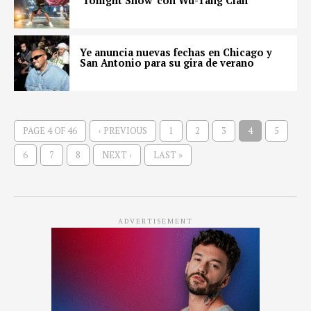
‘Tonight Show’ con Wu-Tang Clan
Ye anuncia nuevas fechas en Chicago y
San Antonio para su gira de verano
PAGE 4 OF 46
‹ PREVIOUS
1
2
3
4
5
6
7
8
NEXT ›
LAST »
ADVERTISEMENT