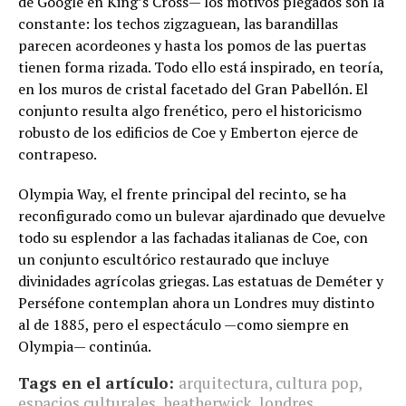
de Google en King’s Cross— los motivos plegados son la
constante: los techos zigzaguean, las barandillas
parecen acordeones y hasta los pomos de las puertas
tienen forma rizada. Todo ello está inspirado, en teoría,
en los muros de cristal facetado del Gran Pabellón. El
conjunto resulta algo frenético, pero el historicismo
robusto de los edificios de Coe y Emberton ejerce de
contrapeso.
Olympia Way, el frente principal del recinto, se ha
reconfigurado como un bulevar ajardinado que devuelve
todo su esplendor a las fachadas italianas de Coe, con
un conjunto escultórico restaurado que incluye
divinidades agrícolas griegas. Las estatuas de Deméter y
Perséfone contemplan ahora un Londres muy distinto
al de 1885, pero el espectáculo —como siempre en
Olympia— continúa.
Tags en el artículo:
arquitectura
,
cultura pop
,
espacios culturales
,
heatherwick
,
londres