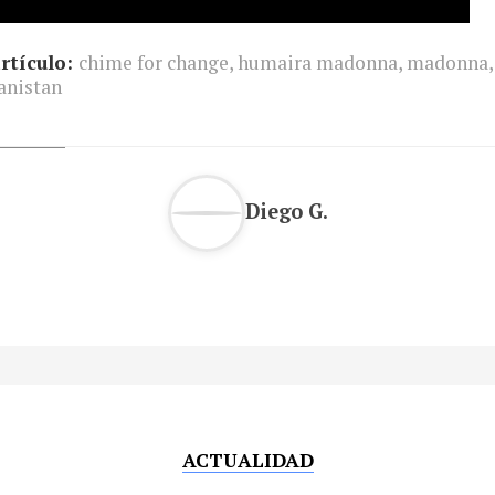
rtículo:
chime for change
,
humaira madonna
,
madonna
,
anistan
Diego G.
ACTUALIDAD