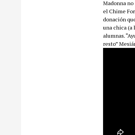
Madonna no p
el Chime For
donación que
una chica (a
alumnas. “Ayu
resto” Mesián