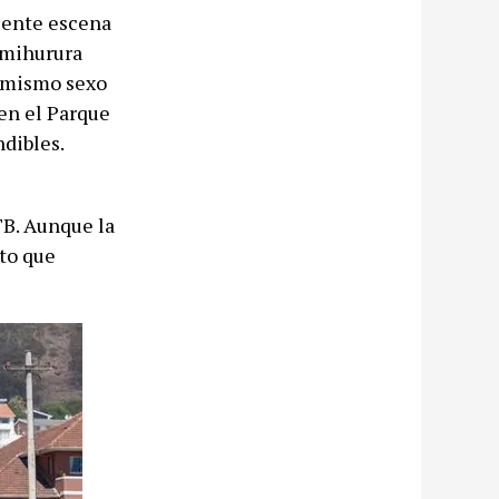
ciente escena
imihurura
l mismo sexo
 en el Parque
ndibles.
TB. Aunque la
eto que