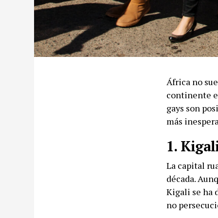
África no sue
continente e
gays son posi
más inespera
1. Kigal
La capital r
década. Aunq
Kigali se ha 
no persecuci