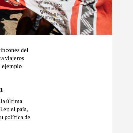
rincones del
a viajeros
el ejemplo
a
la última
 en el país,
u política de