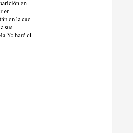
parición en
uier
tán en la que
 a sus
la. Yo haré el