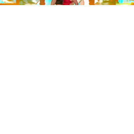
Este sábado 29 de noviembre, Telecinco emitió la gran
final de la segunda edición de ‘Bailando con las
estrellas’. Una gala que concluyó con la victoria de Jorge
González y con Anabel Pantoja quedando en una
polémica segunda posición que ha generado
controversia en redes sociales.
Los cuatro concursantes finalistas —Anabel Pantoja,
Jorge González, Nerea Rodríguez y Nona Sobo—
tuvieron que realizar tres bailes durante la gala. En los
dos primeros, la influencer quedó en cuarta posición