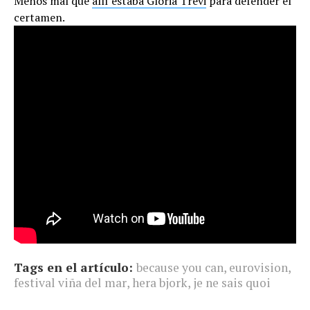
Menos mal que
allí estaba Gloria Trevi
para defender el
certamen.
Tags en el artículo:
because you can
,
eurovision
,
festival viña del mar
,
hera bjork
,
je ne sais quoi