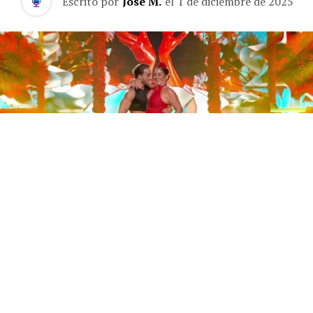
Escrito por
José M.
el
1 de diciembre de 2025
Este sábado 29 de noviembre, Telecinco emitió la gran
final de la segunda edición de ‘Bailando con las
estrellas’. Una gala que concluyó con la victoria de Jorge
González y con Anabel Pantoja quedando en una
polémica segunda posición que ha generado