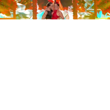
Este sábado 29 de noviembre, Telecinco emitió la gran
final de la segunda edición de ‘Bailando con las
estrellas’. Una gala que concluyó con la victoria de Jorge
González y con Anabel Pantoja quedando en una
polémica segunda posición que ha generado
controversia en redes sociales.
Los cuatro concursantes finalistas —Anabel Pantoja,
Jorge González, Nerea Rodríguez y Nona Sobo—