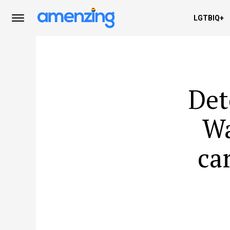
LGTBIQ+
Det
Wa
ca