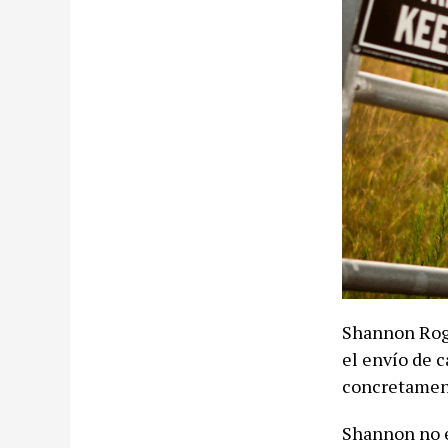
Shannon Roge
el envío de c
concretament
Shannon no e