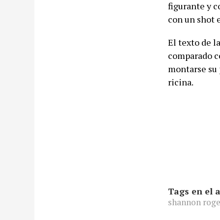
figurante y c
con un shot 
El texto de l
comparado co
montarse su 
ricina.
Tags en el a
shannon roge