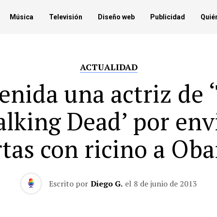
Música
Televisión
Diseño web
Publicidad
Quié
ACTUALIDAD
enida una actriz de 
lking Dead’ por env
rtas con ricino a Ob
Escrito por
Diego G.
el
8 de junio de 2013