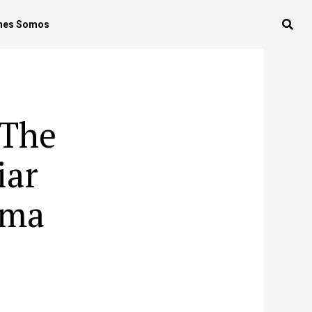
nes Somos
‘The
iar
ama