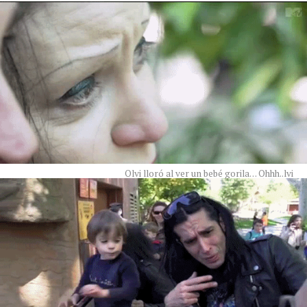
Olvi lloró al ver un bebé gorila… Ohhh..lvi