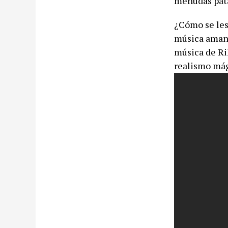
menudas patad
¿Cómo se les
música amansa
música de Ri
realismo mág