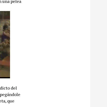
n una pelea
dicto del
, pegándole
eta, que