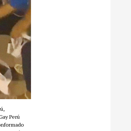
ú,
 Gay Perú
conformado