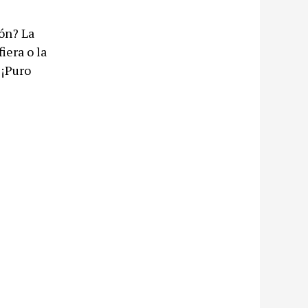
ón? La
iera o la
 ¡Puro