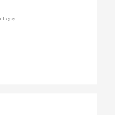
ullo gay
,