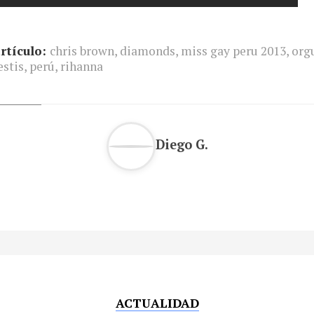
rtículo:
chris brown
,
diamonds
,
miss gay peru 2013
,
org
estis
,
perú
,
rihanna
Diego G.
ACTUALIDAD