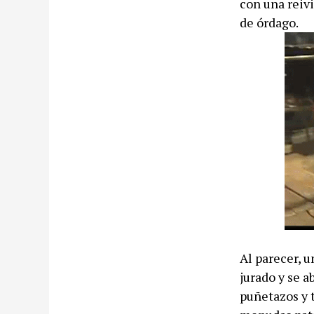
con una reiv
de órdago.
Al parecer, u
jurado y se a
puñetazos y t